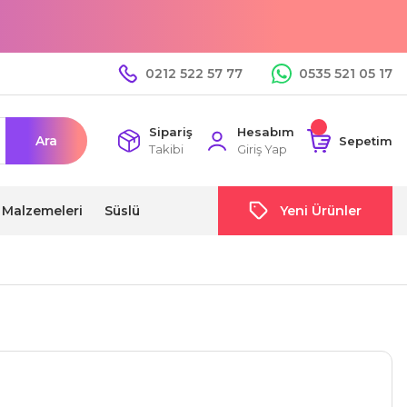
0212 522 57 77
0535 521 05 17
Sipariş
Hesabım
Ara
Sepetim
Takibi
Giriş Yap
i Malzemeleri
Süslü
Yeni Ürünler