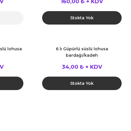
DV
160,00 ₺ + KDV
Stokta Yok
slü lohusa
6 lı Güpürlü süslü lohusa
bardağı/kadeh
DV
34,00 ₺ + KDV
Stokta Yok