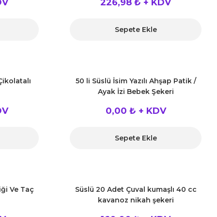
DV
226,98 ₺ + KDV
Sepete Ekle
ikolatalı
50 li Süslü İsim Yazılı Ahşap Patik /
Ayak İzi Bebek Şekeri
DV
0,00 ₺ + KDV
Sepete Ekle
iği Ve Taç
Süslü 20 Adet Çuval kumaşlı 40 cc
kavanoz nikah şekeri