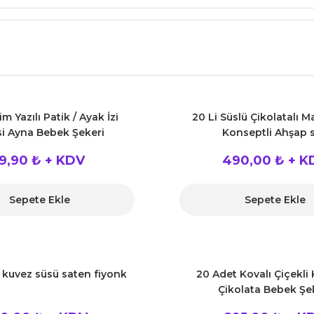
im Yazılı Patik / Ayak İzi
20 Li Süslü Çikolatalı M
si Ayna Bebek Şekeri
Konseptli Ahşap 
19,90 ₺ + KDV
490,00 ₺ + K
Sepete Ekle
Sepete Ekle
 kuvez süsü saten fiyonk
20 Adet Kovalı Çiçekli
Çikolata Bebek Şe