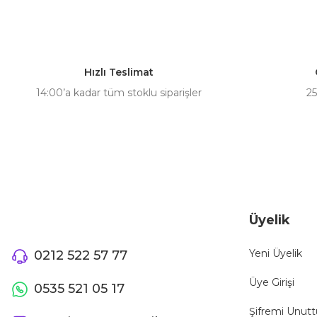
Hızlı Teslimat
14:00’a kadar tüm stoklu siparişler
25
Üyelik
Yeni Üyelik
0212 522 57 77
Üye Girişi
0535 521 05 17
Şifremi Unut