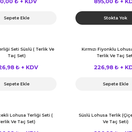
0,00 ₺ + KDV
895,00 ₺ + K
Sepete Ekle
Stokta Yok
liği Seti Süslü ( Terlik Ve
Kırmızı Fiyonklu Lohusa
Taç Set)
Terlik Ve Taç Se
26,98 ₺ + KDV
226,98 ₺ + K
Sepete Ekle
Sepete Ekle
kli Lohusa Terliği Seti (
Süslü Lohusa Terlik (Çiçek
erlik Ve Taç Set)
Ve Taç Seti)