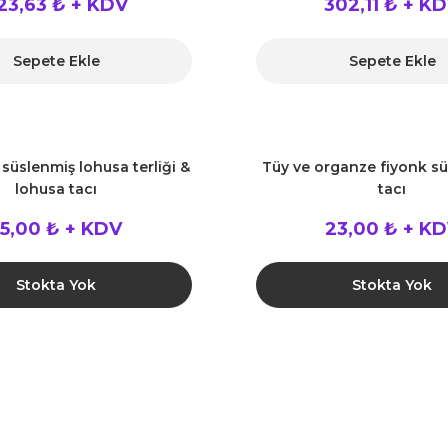
23,63 ₺ + KDV
302,11 ₺ + K
Sepete Ekle
Sepete Ekle
 süslenmiş lohusa terliği &
Tüy ve organze fiyonk sü
lohusa tacı
tacı
55,00 ₺ + KDV
23,00 ₺ + K
Stokta Yok
Stokta Yok