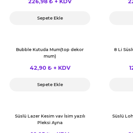
226,98 ₺ + KDV
2
Sepete Ekle
Bubble Kutuda Mum(top dekor
8 Li Süs
mum)
42,90 ₺ + KDV
1
Sepete Ekle
Süslü Lazer Kesim vav İsim yazılı
Süslü Loh
Pleksi Ayna