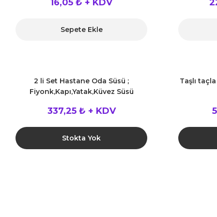
16,05 ₺ + KDV
2
Sepete Ekle
2 li Set Hastane Oda Süsü ;
Taşlı taçla
Fiyonk,Kapı,Yatak,Küvez Süsü
337,25 ₺ + KDV
Stokta Yok