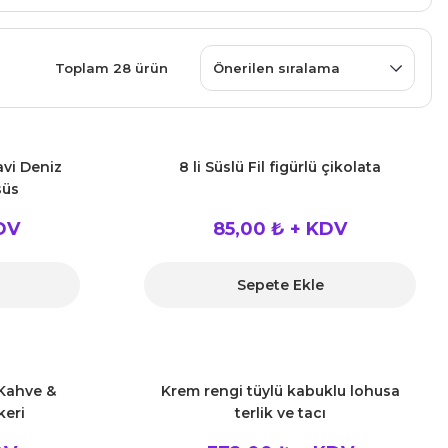
Toplam 28 ürün
avi Deniz
8 li Süslü Fil figürlü çikolata
süs
DV
85,00 ₺ + KDV
Sepete Ekle
 Kahve &
Krem rengi tüylü kabuklu lohusa
keri
terlik ve tacı