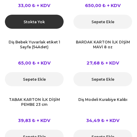
 Çeşitleri
33,00 ₺ + KDV
650,00 ₺ + KDV
tleri
Stokta Yok
Sepete Ekle
leri
Diş Bebek Yuvarlak etiket 1
BARDAK KARTON İLK DİŞİM
Sayfa (54Adet)
MAVİ 8 oz
i
65,00 ₺ + KDV
27,68 ₺ + KDV
rleri
net ve Dekor Maske
Sepete Ekle
Sepete Ekle
ve Bıyık
TABAK KARTON İLK DİŞİM
Diş Modeli Kurabiye Kalıbı
PEMBE 23 cm
ümleri
39,83 ₺ + KDV
34,49 ₺ + KDV
Sepete Ekle
Sepete Ekle