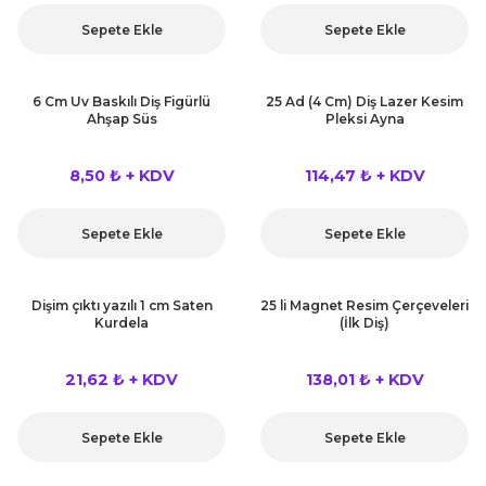
kahvesi modelleri (süslü
lığa Veda Parti Malzemeleri
ünler
r Oyunları
ler
nü Taş Baskı Ürünleri
Sepete Ekle
Sepete Ekle
arlık,Notluk
arf Malzemeleri
amı Süsleri (Halloween)
ler
akter Maskeleri
 Ürünleri
ükseltici
er
6 Cm Uv Baskılı Diş Figürlü
25 Ad (4 Cm) Diş Lazer Kesim
Ahşap Süs
Pleksi Ayna
ar Günü
r
meleri
ri
8,50 ₺ + KDV
114,47 ₺ + KDV
ar Süsleri
malzemeleri
uarları
İlk dişim
Sepete Ekle
Sepete Ekle
nler
leri
ünler
K VE NİKAH Şekeri SARF
skeler
Dişim çıktı yazılı 1 cm Saten
25 li Magnet Resim Çerçeveleri
r
Kurdela
(İlk Diş)
Masa süsleri
ünler
er
21,62 ₺ + KDV
138,01 ₺ + KDV
ri
 ürünler
Sepete Ekle
Sepete Ekle
emeleri
rünler