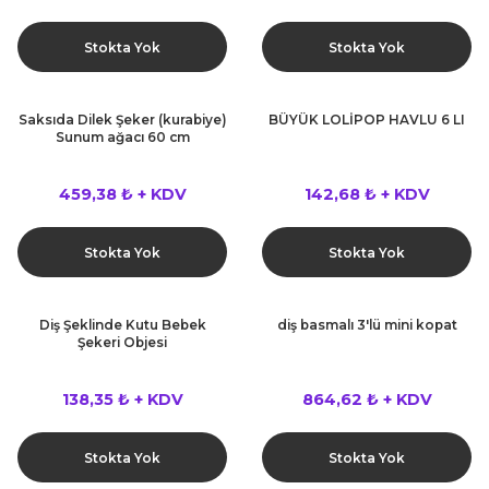
Stokta Yok
Stokta Yok
Saksıda Dilek Şeker (kurabiye)
BÜYÜK LOLİPOP HAVLU 6 LI
Sunum ağacı 60 cm
459,38 ₺ + KDV
142,68 ₺ + KDV
Stokta Yok
Stokta Yok
Diş Şeklinde Kutu Bebek
diş basmalı 3'lü mini kopat
Şekeri Objesi
138,35 ₺ + KDV
864,62 ₺ + KDV
Stokta Yok
Stokta Yok