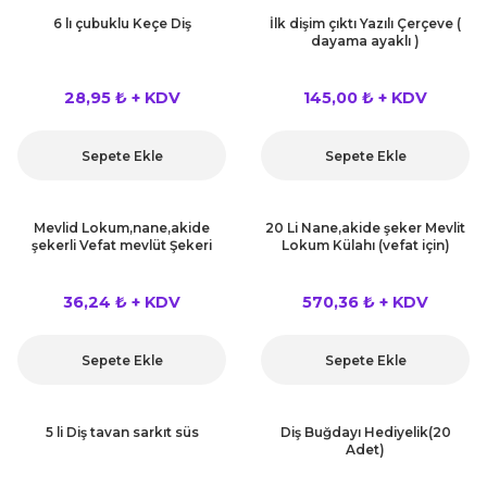
rları
6 lı çubuklu Keçe Diş
İlk dişim çıktı Yazılı Çerçeve (
r
dayama ayaklı )
 ve Çorap
 Objeler
28,95 ₺ + KDV
145,00 ₺ + KDV
eşitleri
ler
Sepete Ekle
Sepete Ekle
rı
ler
Mevlid Lokum,nane,akide
20 Li Nane,akide şeker Mevlit
arı
şekerli Vefat mevlüt Şekeri
Lokum Külahı (vefat için)
ticker
eşitleri
36,24 ₺ + KDV
570,36 ₺ + KDV
ri
ı
bun Malzemeleri
Sepete Ekle
Sepete Ekle
eşitleri
ünler
5 li Diş tavan sarkıt süs
Diş Buğdayı Hediyelik(20
lzemeleri
Adet)