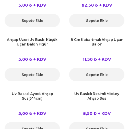
 Çeşitleri
5,00 ₺ + KDV
82,50 ₺ + KDV
tleri
Sepete Ekle
Sepete Ekle
leri
Ahşap Üzeri Uv Baskı Küçük
8 Cm Kabartmalı Ahşap Uçan
Uçan Balon Figür
Balon
i
5,00 ₺ + KDV
11,50 ₺ + KDV
rleri
net ve Dekor Maske
Sepete Ekle
Sepete Ekle
ve Bıyık
Uv Baskılı Ayıcık Ahşap
Uv Baskılı Resimli Mickey
Süs(5*4cm)
Ahşap Süs
ümleri
5,00 ₺ + KDV
8,50 ₺ + KDV
Sepete Ekle
Sepete Ekle