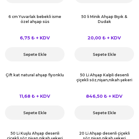
6 cm Yuvarlak bebekli isme
50 li Minik Ahşap Bıyık &
özel ahşap süs
Dudak
6,75 ₺ + KDV
20,00 ₺ + KDV
Sepete Ekle
Sepete Ekle
Çift kat natural ahşap fiyonklu
50 Li Ahşap Kalpli desenli
çiçekli söz,nişan,nikah şekeri
11,68 ₺ + KDV
846,50 ₺ + KDV
Sepete Ekle
Sepete Ekle
50 Li Kuşlu Ahşap desenli
20 Li Ahşap desenli çiçekli
çiçekli söz,nişan,nikah şekeri
söz,nişan,nikah şekeri