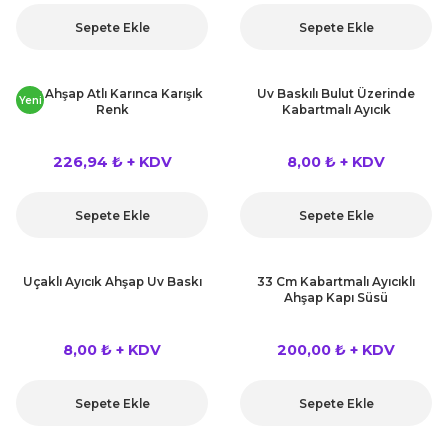
kahvesi modelleri (süslü
lığa Veda Parti Malzemeleri
ünler
r Oyunları
ler
nü Taş Baskı Ürünleri
Sepete Ekle
Sepete Ekle
arlık,Notluk
arf Malzemeleri
amı Süsleri (Halloween)
ler
akter Maskeleri
 Ürünleri
ükseltici
er
6 Lı Ahşap Atlı Karınca Karışık
Uv Baskılı Bulut Üzerinde
Yeni
Renk
Kabartmalı Ayıcık
ar Günü
r
meleri
ri
226,94 ₺ + KDV
8,00 ₺ + KDV
ar Süsleri
malzemeleri
uarları
İlk dişim
Sepete Ekle
Sepete Ekle
nler
leri
ünler
K VE NİKAH Şekeri SARF
skeler
Uçaklı Ayıcık Ahşap Uv Baskı
33 Cm Kabartmalı Ayıcıklı
r
Ahşap Kapı Süsü
Masa süsleri
ünler
er
8,00 ₺ + KDV
200,00 ₺ + KDV
ri
 ürünler
Sepete Ekle
Sepete Ekle
emeleri
rünler