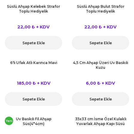
rları
Süslü Ahşap Kelebek Strafor
Süslü Ahşap Bulut Strafor
r
Toplu Hediyelik
Toplu Hediyelik
 ve Çorap
 Objeler
22,00 ₺ + KDV
22,00 ₺ + KDV
eşitleri
ler
Sepete Ekle
Sepete Ekle
rı
ler
6'lı Ufak Atlı Karınca Mavi
4,5 Cm Ahşap Üzeri Uv Baskılı
arı
Kuzu
ticker
eşitleri
185,00 ₺ + KDV
6,00 ₺ + KDV
ri
ı
bun Malzemeleri
Sepete Ekle
Sepete Ekle
eşitleri
ünler
Uv Baskılı Fil Ahşap
35x33 cm İsme Özel Kulaklı
Yeni
lzemeleri
Süs(4*4cm)
Yuvarlak Ahşap Kapı Süsü