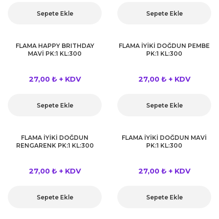
kahvesi modelleri (süslü
lığa Veda Parti Malzemeleri
ünler
r Oyunları
ler
nü Taş Baskı Ürünleri
Sepete Ekle
Sepete Ekle
arlık,Notluk
arf Malzemeleri
amı Süsleri (Halloween)
ler
akter Maskeleri
 Ürünleri
ükseltici
er
FLAMA HAPPY BRITHDAY
FLAMA İYİKİ DOĞDUN PEMBE
MAVİ PK:1 KL:300
PK:1 KL:300
ar Günü
r
meleri
ri
27,00 ₺ + KDV
27,00 ₺ + KDV
ar Süsleri
malzemeleri
uarları
İlk dişim
Sepete Ekle
Sepete Ekle
nler
leri
ünler
K VE NİKAH Şekeri SARF
skeler
FLAMA İYİKİ DOĞDUN
FLAMA İYİKİ DOĞDUN MAVİ
r
RENGARENK PK:1 KL:300
PK:1 KL:300
Masa süsleri
ünler
er
27,00 ₺ + KDV
27,00 ₺ + KDV
ri
 ürünler
Sepete Ekle
Sepete Ekle
emeleri
rünler