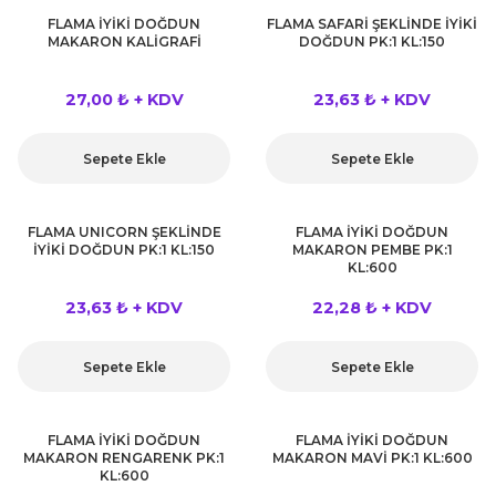
rları
FLAMA İYİKİ DOĞDUN
FLAMA SAFARİ ŞEKLİNDE İYİKİ
r
MAKARON KALİGRAFİ
DOĞDUN PK:1 KL:150
 ve Çorap
 Objeler
27,00 ₺ + KDV
23,63 ₺ + KDV
eşitleri
ler
Sepete Ekle
Sepete Ekle
rı
ler
FLAMA UNICORN ŞEKLİNDE
FLAMA İYİKİ DOĞDUN
arı
İYİKİ DOĞDUN PK:1 KL:150
MAKARON PEMBE PK:1
ticker
KL:600
eşitleri
23,63 ₺ + KDV
22,28 ₺ + KDV
ri
ı
bun Malzemeleri
Sepete Ekle
Sepete Ekle
eşitleri
ünler
FLAMA İYİKİ DOĞDUN
FLAMA İYİKİ DOĞDUN
lzemeleri
MAKARON RENGARENK PK:1
MAKARON MAVİ PK:1 KL:600
KL:600