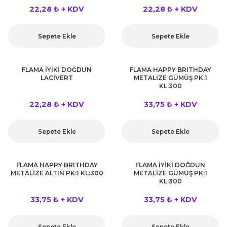
 Çeşitleri
22,28 ₺ + KDV
22,28 ₺ + KDV
tleri
Sepete Ekle
Sepete Ekle
leri
FLAMA İYİKİ DOĞDUN
FLAMA HAPPY BRITHDAY
LACİVERT
METALİZE GÜMÜŞ PK:1
i
KL:300
22,28 ₺ + KDV
33,75 ₺ + KDV
rleri
net ve Dekor Maske
Sepete Ekle
Sepete Ekle
ve Bıyık
FLAMA HAPPY BRITHDAY
FLAMA İYİKİ DOĞDUN
METALİZE ALTIN PK:1 KL:300
METALİZE GÜMÜŞ PK:1
ümleri
KL:300
33,75 ₺ + KDV
33,75 ₺ + KDV
Sepete Ekle
Sepete Ekle