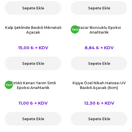
kahvesi modelleri (süslü
lığa Veda Parti Malzemeleri
ünler
r Oyunları
ler
nü Taş Baskı Ürünleri
Sepete Ekle
Sepete Ekle
arlık,Notluk
arf Malzemeleri
amı Süsleri (Halloween)
ler
akter Maskeleri
 Ürünleri
ükseltici
er
Kalp Şeklinde Baskılı Mıknatıslı
Nazar Boncuklu Epoksi
Yeni
Açacak
Anahtarlık
ar Günü
r
meleri
ri
15,00 ₺ + KDV
8,84 ₺ + KDV
ar Süsleri
malzemeleri
uarları
İlk dişim
Sepete Ekle
Sepete Ekle
nler
leri
ünler
K VE NİKAH Şekeri SARF
skeler
Tırtıklı Kenarı Yarım Simli
Kişiye Özel Nikah Hatırası UV
r
Yeni
Epoksi Anahtarlık
Baskılı Açacak (6cm)
Masa süsleri
ünler
er
11,00 ₺ + KDV
12,50 ₺ + KDV
ri
 ürünler
Sepete Ekle
Sepete Ekle
emeleri
rünler