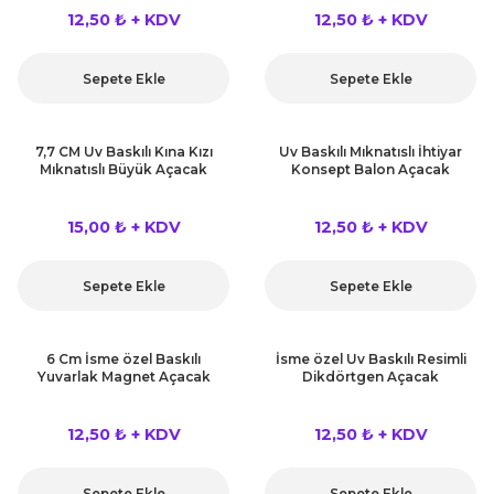
 Çeşitleri
12,50 ₺ + KDV
12,50 ₺ + KDV
tleri
Sepete Ekle
Sepete Ekle
leri
7,7 CM Uv Baskılı Kına Kızı
Uv Baskılı Mıknatıslı İhtiyar
Mıknatıslı Büyük Açacak
Konsept Balon Açacak
i
15,00 ₺ + KDV
12,50 ₺ + KDV
rleri
net ve Dekor Maske
Sepete Ekle
Sepete Ekle
ve Bıyık
6 Cm İsme özel Baskılı
İsme özel Uv Baskılı Resimli
Yuvarlak Magnet Açacak
Dikdörtgen Açacak
ümleri
12,50 ₺ + KDV
12,50 ₺ + KDV
Sepete Ekle
Sepete Ekle