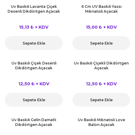
rları
Uv Baskılı Lavanta Çiçek
6 Cm UV Baskılı Yassı
r
Desenli Dikdörtgen Açacak
Mıknatıslı Açacak
 ve Çorap
 Objeler
15,13 ₺ + KDV
15,00 ₺ + KDV
eşitleri
ler
Sepete Ekle
Sepete Ekle
rı
ler
Uv Baskılı Çiçek Desenli
Uv Baskılı Çiçekli Dikdörtgen
arı
Dikdörtgen Açacak
Açacak
ticker
eşitleri
12,50 ₺ + KDV
12,50 ₺ + KDV
ri
ı
bun Malzemeleri
Sepete Ekle
Sepete Ekle
eşitleri
ünler
Uv Baskılı Gelin Damatlı
Uv Baskılı Mıknatıslı Love
lzemeleri
Dikdörtgen Açacak
Balon Açacak