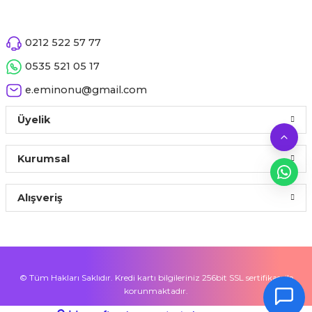
0212 522 57 77
0535 521 05 17
e.eminonu@gmail.com
Üyelik
Kurumsal
Alışveriş
© Tüm Hakları Saklıdır. Kredi kartı bilgileriniz 256bit SSL sertifikası ile
korunmaktadır.