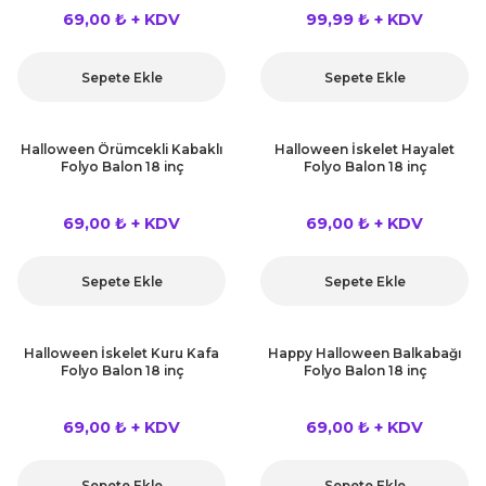
 Çeşitleri
69,00 ₺ + KDV
99,99 ₺ + KDV
tleri
Sepete Ekle
Sepete Ekle
leri
Halloween Örümcekli Kabaklı
Halloween İskelet Hayalet
Folyo Balon 18 inç
Folyo Balon 18 inç
i
69,00 ₺ + KDV
69,00 ₺ + KDV
rleri
net ve Dekor Maske
Sepete Ekle
Sepete Ekle
ve Bıyık
Halloween İskelet Kuru Kafa
Happy Halloween Balkabağı
Folyo Balon 18 inç
Folyo Balon 18 inç
ümleri
69,00 ₺ + KDV
69,00 ₺ + KDV
Sepete Ekle
Sepete Ekle