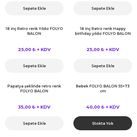
kahvesi modelleri (süslü
lığa Veda Parti Malzemeleri
ünler
r Oyunları
ler
nü Taş Baskı Ürünleri
Sepete Ekle
Sepete Ekle
arlık,Notluk
arf Malzemeleri
amı Süsleri (Halloween)
ler
akter Maskeleri
 Ürünleri
ükseltici
er
18 inç Retro renk Yıldız FOLYO
18 inç Retro renk Happy
BALON
birthday yıldız FOLYO BALON
ar Günü
r
meleri
ri
25,00 ₺ + KDV
25,00 ₺ + KDV
ar Süsleri
malzemeleri
uarları
İlk dişim
Sepete Ekle
Sepete Ekle
nler
leri
ünler
K VE NİKAH Şekeri SARF
skeler
Papatya şeklinde retro renk
Bebek FOLYO BALON 55×73
r
FOLYO BALON
cm
Masa süsleri
ünler
er
35,00 ₺ + KDV
40,00 ₺ + KDV
ri
 ürünler
Sepete Ekle
Stokta Yok
emeleri
rünler