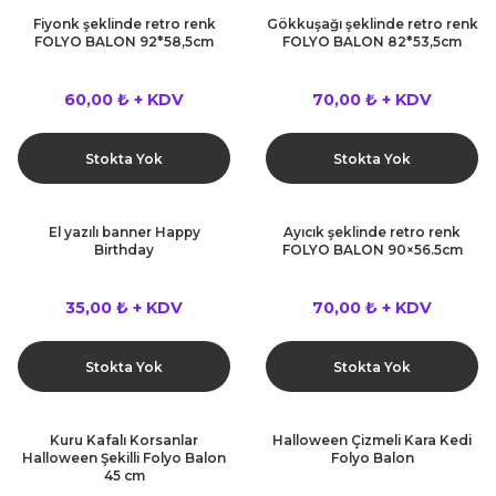
rları
Fiyonk şeklinde retro renk
Gökkuşağı şeklinde retro renk
r
FOLYO BALON 92*58,5cm
FOLYO BALON 82*53,5cm
 ve Çorap
 Objeler
60,00 ₺ + KDV
70,00 ₺ + KDV
eşitleri
ler
Stokta Yok
Stokta Yok
rı
ler
El yazılı banner Happy
Ayıcık şeklinde retro renk
arı
Birthday
FOLYO BALON 90×56.5cm
ticker
eşitleri
35,00 ₺ + KDV
70,00 ₺ + KDV
ri
ı
bun Malzemeleri
Stokta Yok
Stokta Yok
eşitleri
ünler
Kuru Kafalı Korsanlar
Halloween Çizmeli Kara Kedi
lzemeleri
Halloween Şekilli Folyo Balon
Folyo Balon
45 cm