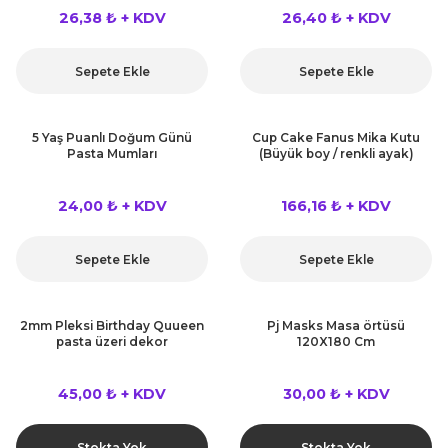
 Çeşitleri
26,38 ₺ + KDV
26,40 ₺ + KDV
tleri
Sepete Ekle
Sepete Ekle
leri
5 Yaş Puanlı Doğum Günü
Cup Cake Fanus Mika Kutu
Pasta Mumları
(Büyük boy / renkli ayak)
i
24,00 ₺ + KDV
166,16 ₺ + KDV
rleri
net ve Dekor Maske
Sepete Ekle
Sepete Ekle
ve Bıyık
2mm Pleksi Birthday Quueen
Pj Masks Masa örtüsü
pasta üzeri dekor
120X180 Cm
ümleri
45,00 ₺ + KDV
30,00 ₺ + KDV
Stokta Yok
Stokta Yok