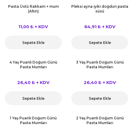
rları
Pasta Üstü Rakkam + mum
Pleksi ayna iyiki doğdun pasta
r
(Altın)
süsü
 ve Çorap
 Objeler
11,00 ₺ + KDV
64,91 ₺ + KDV
eşitleri
ler
Sepete Ekle
Sepete Ekle
rı
ler
4 Yaş Puanlı Doğum Günü
3 Yaş Puanlı Doğum Günü
arı
Pasta Mumları
Pasta Mumları
ticker
eşitleri
26,40 ₺ + KDV
26,40 ₺ + KDV
ri
ı
bun Malzemeleri
Sepete Ekle
Sepete Ekle
eşitleri
ünler
1 Yaş Puanlı Doğum Günü
2 Yaş Puanlı Doğum Günü
lzemeleri
Pasta Mumları
Pasta Mumları