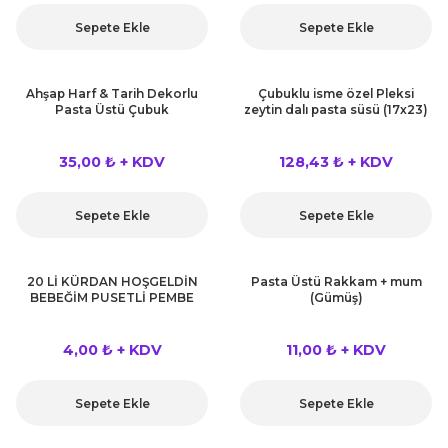
kahvesi modelleri (süslü
lığa Veda Parti Malzemeleri
ünler
r Oyunları
ler
nü Taş Baskı Ürünleri
Sepete Ekle
Sepete Ekle
arlık,Notluk
arf Malzemeleri
amı Süsleri (Halloween)
ler
akter Maskeleri
 Ürünleri
ükseltici
er
Ahşap Harf & Tarih Dekorlu
Çubuklu isme özel Pleksi
Pasta Üstü Çubuk
zeytin dalı pasta süsü (17x23)
ar Günü
r
meleri
ri
35,00 ₺ + KDV
128,43 ₺ + KDV
ar Süsleri
malzemeleri
uarları
İlk dişim
Sepete Ekle
Sepete Ekle
nler
leri
ünler
K VE NİKAH Şekeri SARF
skeler
20 Lİ KÜRDAN HOŞGELDİN
Pasta Üstü Rakkam + mum
r
BEBEĞİM PUSETLİ PEMBE
(Gümüş)
Masa süsleri
ünler
er
4,00 ₺ + KDV
11,00 ₺ + KDV
ri
 ürünler
Sepete Ekle
Sepete Ekle
emeleri
rünler