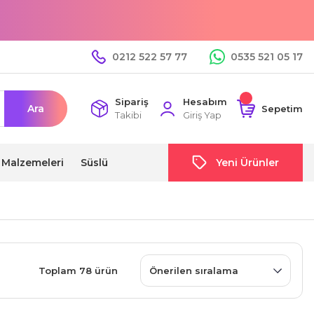
0212 522 57 77
0535 521 05 17
Sipariş
Hesabım
Ara
Sepetim
Takibi
Giriş Yap
i Malzemeleri
Süslü
Yeni Ürünler
Toplam 78 ürün