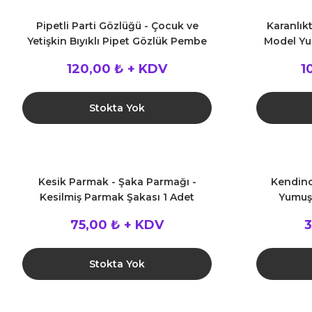
Pipetli Parti Gözlüğü - Çocuk ve
Karanlık
Yetişkin Bıyıklı Pipet Gözlük Pembe
Model Yu
Renk 18x14 cm
120,00 ₺ + KDV
1
Stokta Yok
Kesik Parmak - Şaka Parmağı -
Kendind
Kesilmiş Parmak Şakası 1 Adet
Yumuşa
75,00 ₺ + KDV
3
Stokta Yok