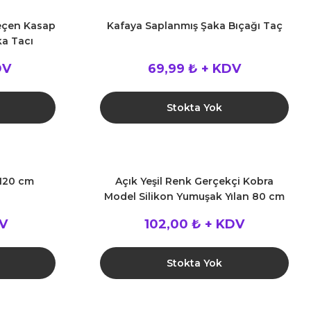
eçen Kasap
Kafaya Saplanmış Şaka Bıçağı Taç
ka Tacı
DV
69,99 ₺ + KDV
Stokta Yok
 120 cm
Açık Yeşil Renk Gerçekçi Kobra
Model Silikon Yumuşak Yılan 80 cm
DV
102,00 ₺ + KDV
Stokta Yok