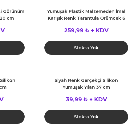
çi Görünüm
Yumuşak Plastik Malzemeden İmal
120 cm
Karışık Renk Tarantula Örümcek 6
Adet 13x13 cm
DV
259,99 ₺ + KDV
Stokta Yok
Silikon
Siyah Renk Gerçekçi Silikon
 cm
Yumuşak Yılan 37 cm
DV
39,99 ₺ + KDV
Stokta Yok