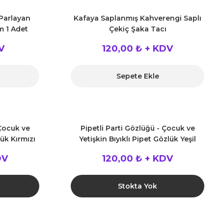
 Parlayan
Kafaya Saplanmış Kahverengi Saplı
m 1 Adet
Çekiç Şaka Tacı
V
120,00 ₺ + KDV
Sepete Ekle
 Çocuk ve
Pipetli Parti Gözlüğü - Çocuk ve
lük Kırmızı
Yetişkin Bıyıklı Pipet Gözlük Yeşil
Renk 18x14 cm
DV
120,00 ₺ + KDV
Stokta Yok