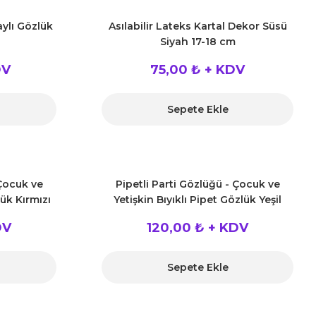
ylı Gözlük
Asılabilir Lateks Kartal Dekor Süsü
Siyah 17-18 cm
DV
75,00 ₺ + KDV
Sepete Ekle
 Çocuk ve
Pipetli Parti Gözlüğü - Çocuk ve
lük Kırmızı
Yetişkin Bıyıklı Pipet Gözlük Yeşil
Renk 18x14 cm
DV
120,00 ₺ + KDV
Sepete Ekle