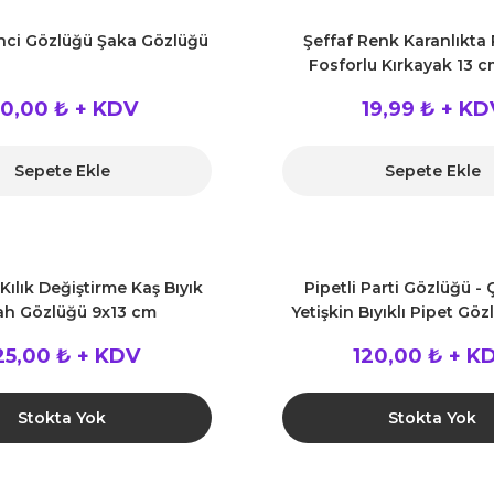
nci Gözlüğü Şaka Gözlüğü
Şeffaf Renk Karanlıkta
Fosforlu Kırkayak 13 c
0,00 ₺ + KDV
19,99 ₺ + KD
Sepete Ekle
Sepete Ekle
Kılık Değiştirme Kaş Bıyık
Pipetli Parti Gözlüğü -
ah Gözlüğü 9x13 cm
Yetişkin Bıyıklı Pipet Göz
Renk 18x14 cm
25,00 ₺ + KDV
120,00 ₺ + K
Stokta Yok
Stokta Yok