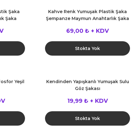
stik Şaka
Kahve Renk Yumuşak Plastik Şaka
lık Şaka
Şempanze Maymun Anahtarlık Şaka
Malzemesi
DV
69,00 ₺ + KDV
Stokta Yok
osfor Yeşil
Kendinden Yapışkanlı Yumuşak Sulu
Göz Şakası
DV
19,99 ₺ + KDV
Stokta Yok