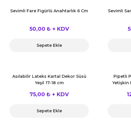
Sevimli Fare Figürlü Anahtarlık 6 Cm
Sevimli Sar
50,00 ₺ + KDV
5
Sepete Ekle
Asılabilir Lateks Kartal Dekor Süsü
Pipetli 
Yeşil 17-18 cm
Yetişkin 
75,00 ₺ + KDV
1
Sepete Ekle