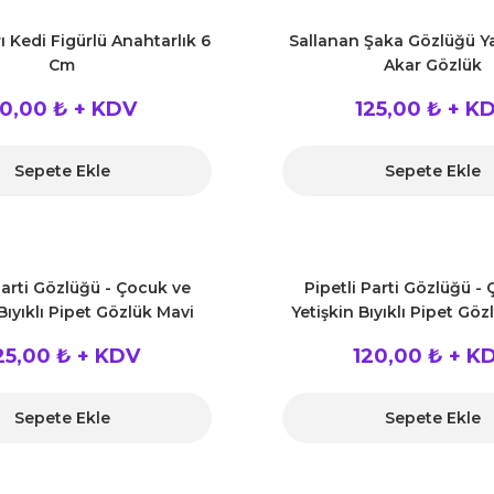
ı Kedi Figürlü Anahtarlık 6
Sallanan Şaka Gözlüğü Ya
Cm
Akar Gözlük
0,00 ₺ + KDV
125,00 ₺ + K
Sepete Ekle
Sepete Ekle
Parti Gözlüğü - Çocuk ve
Pipetli Parti Gözlüğü -
Bıyıklı Pipet Gözlük Mavi
Yetişkin Bıyıklı Pipet Göz
Renk 18x14 cm
Renk 18x14 cm
25,00 ₺ + KDV
120,00 ₺ + K
Sepete Ekle
Sepete Ekle