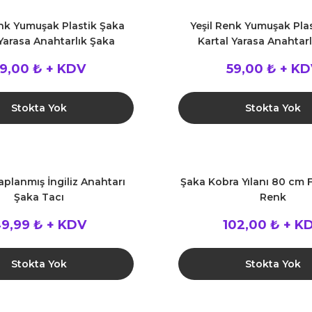
nk Yumuşak Plastik Şaka
Yeşil Renk Yumuşak Pla
Yarasa Anahtarlık Şaka
Kartal Yarasa Anahtar
Malzemesi
Malzemesi
9,00 ₺ + KDV
59,00 ₺ + K
Stokta Yok
Stokta Yok
planmış İngiliz Anahtarı
Şaka Kobra Yılanı 80 cm F
Şaka Tacı
Renk
9,99 ₺ + KDV
102,00 ₺ + K
Stokta Yok
Stokta Yok