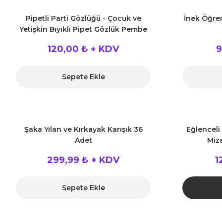
Pipetli Parti Gözlüğü - Çocuk ve
İnek Öğre
Yetişkin Bıyıklı Pipet Gözlük Pembe
Renk 18x14 cm
120,00 ₺ + KDV
9
Sepete Ekle
Şaka Yılan ve Kırkayak Karışık 36
Eğlenceli 
Adet
Miz
299,99 ₺ + KDV
1
Sepete Ekle