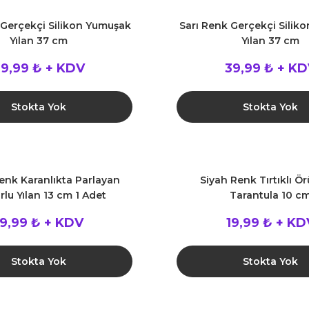
 Gerçekçi Silikon Yumuşak
Sarı Renk Gerçekçi Silik
Yılan 37 cm
Yılan 37 cm
9,99 ₺ + KDV
39,99 ₺ + K
Stokta Yok
Stokta Yok
enk Karanlıkta Parlayan
Siyah Renk Tırtıklı 
rlu Yılan 13 cm 1 Adet
Tarantula 10 c
19,99 ₺ + KDV
19,99 ₺ + KD
Stokta Yok
Stokta Yok