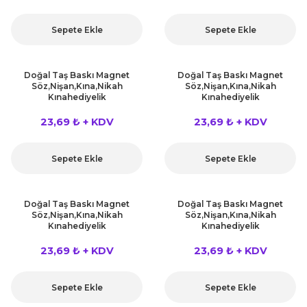
rları
r
Sepete Ekle
Sepete Ekle
 ve Çorap
 Objeler
Doğal Taş Baskı Magnet
Doğal Taş Baskı Magnet
eşitleri
Söz,Nişan,Kına,Nikah
Söz,Nişan,Kına,Nikah
ler
Kınahediyelik
Kınahediyelik
rı
23,69 ₺ + KDV
23,69 ₺ + KDV
ler
arı
ticker
Sepete Ekle
Sepete Ekle
eşitleri
ri
Doğal Taş Baskı Magnet
Doğal Taş Baskı Magnet
ı
Söz,Nişan,Kına,Nikah
Söz,Nişan,Kına,Nikah
bun Malzemeleri
Kınahediyelik
Kınahediyelik
eşitleri
23,69 ₺ + KDV
23,69 ₺ + KDV
ünler
lzemeleri
Sepete Ekle
Sepete Ekle