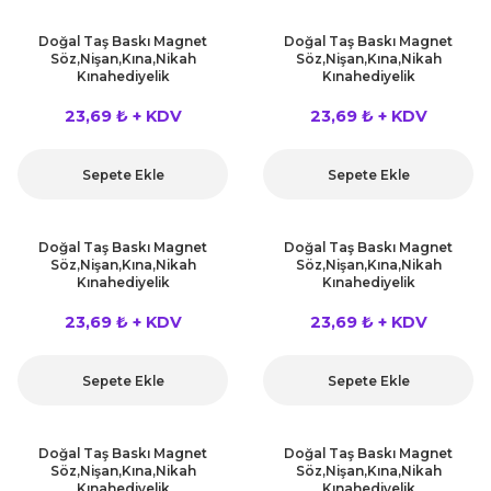
 Çeşitleri
Doğal Taş Baskı Magnet
Doğal Taş Baskı Magnet
Söz,Nişan,Kına,Nikah
Söz,Nişan,Kına,Nikah
tleri
Kınahediyelik
Kınahediyelik
23,69 ₺ + KDV
23,69 ₺ + KDV
leri
i
Sepete Ekle
Sepete Ekle
rleri
Doğal Taş Baskı Magnet
Doğal Taş Baskı Magnet
Söz,Nişan,Kına,Nikah
Söz,Nişan,Kına,Nikah
net ve Dekor Maske
Kınahediyelik
Kınahediyelik
23,69 ₺ + KDV
23,69 ₺ + KDV
ve Bıyık
Sepete Ekle
Sepete Ekle
ümleri
Doğal Taş Baskı Magnet
Doğal Taş Baskı Magnet
Söz,Nişan,Kına,Nikah
Söz,Nişan,Kına,Nikah
Kınahediyelik
Kınahediyelik