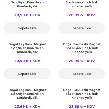
Söz,Nişan,Kına,Nikah
Söz,Nişan,Kına,Nikah
kahvesi modelleri (süslü
lığa Veda Parti Malzemeleri
ünler
r Oyunları
ler
nü Taş Baskı Ürünleri
Kınahediyelik
Kınahediyelik
arlık,Notluk
arf Malzemeleri
20,99 ₺ + KDV
20,99 ₺ + KDV
amı Süsleri (Halloween)
ler
akter Maskeleri
 Ürünleri
ükseltici
er
Sepete Ekle
Sepete Ekle
ar Günü
r
meleri
ri
ar Süsleri
malzemeleri
uarları
Doğal Taş Baskı Magnet
Doğal Taş Baskı Magnet
İlk dişim
Söz,Nişan,Kına,Nikah
Söz,Nişan,Kına,Nikah
Kınahediyelik
Kınahediyelik
nler
leri
ünler
20,99 ₺ + KDV
20,99 ₺ + KDV
K VE NİKAH Şekeri SARF
skeler
r
Sepete Ekle
Sepete Ekle
Masa süsleri
ünler
er
ri
Doğal Taş Baskı Magnet
Doğal Taş Baskı Magnet
 ürünler
Söz,Nişan,Kına,Nikah
Söz,Nişan,Kına,Nikah
Kınahediyelik
Kınahediyelik
emeleri
rünler
23,69 ₺ + KDV
23,69 ₺ + KDV