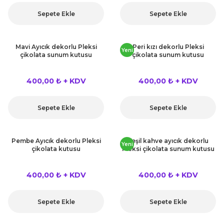
kahvesi modelleri (süslü
lığa Veda Parti Malzemeleri
ünler
r Oyunları
ler
nü Taş Baskı Ürünleri
Sepete Ekle
Sepete Ekle
arlık,Notluk
arf Malzemeleri
amı Süsleri (Halloween)
ler
akter Maskeleri
 Ürünleri
ükseltici
er
Mavi Ayıcık dekorlu Pleksi
Peri kızı dekorlu Pleksi
Yeni
çikolata sunum kutusu
çikolata sunum kutusu
ar Günü
r
meleri
ri
400,00 ₺ + KDV
400,00 ₺ + KDV
ar Süsleri
malzemeleri
uarları
İlk dişim
Sepete Ekle
Sepete Ekle
nler
leri
ünler
K VE NİKAH Şekeri SARF
skeler
Pembe Ayıcık dekorlu Pleksi
Yeşil kahve ayıcık dekorlu
r
Yeni
çikolata kutusu
Pleksi çikolata sunum kutusu
Masa süsleri
ünler
er
400,00 ₺ + KDV
400,00 ₺ + KDV
ri
 ürünler
Sepete Ekle
Sepete Ekle
emeleri
rünler