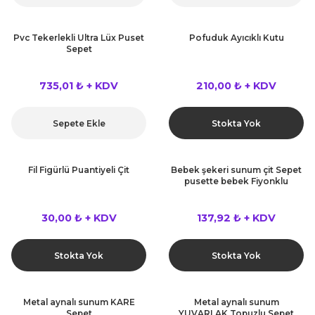
Pvc Tekerlekli Ultra Lüx Puset
Pofuduk Ayıcıklı Kutu
Sepet
735,01 ₺ + KDV
210,00 ₺ + KDV
Sepete Ekle
Stokta Yok
Fil Figürlü Puantiyeli Çit
Bebek şekeri sunum çit Sepet
pusette bebek Fiyonklu
30,00 ₺ + KDV
137,92 ₺ + KDV
Stokta Yok
Stokta Yok
Metal aynalı sunum KARE
Metal aynalı sunum
Sepet
YUVARLAK Topuzlu Sepet