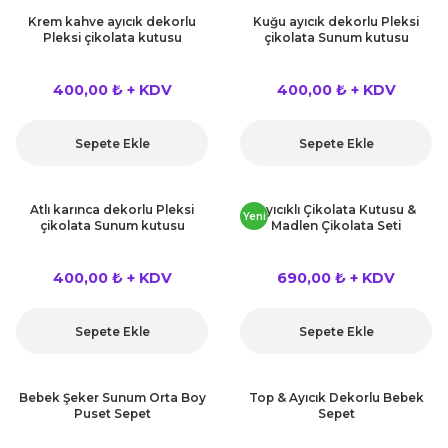
rları
Krem kahve ayıcık dekorlu
Kuğu ayıcık dekorlu Pleksi
r
Pleksi çikolata kutusu
çikolata Sunum kutusu
 ve Çorap
 Objeler
400,00 ₺ + KDV
400,00 ₺ + KDV
eşitleri
ler
Sepete Ekle
Sepete Ekle
rı
ler
Atlı karınca dekorlu Pleksi
Ayıcıklı Çikolata Kutusu &
arı
Yeni
çikolata Sunum kutusu
Madlen Çikolata Seti
ticker
eşitleri
400,00 ₺ + KDV
690,00 ₺ + KDV
ri
ı
bun Malzemeleri
Sepete Ekle
Sepete Ekle
eşitleri
ünler
Bebek Şeker Sunum Orta Boy
Top & Ayıcık Dekorlu Bebek
lzemeleri
Puset Sepet
Sepet