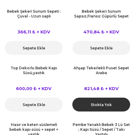
Bebek Şekeri Sunum Sepeti :
Bebek Şekeri Sunum
Çuval - Uzun saplı
Sapsız,Fransız Güpürlü Sepet
366,11 ₺ + KDV
470,84 ₺ + KDV
Sepete Ekle
Sepete Ekle
Top Dekorlu Bebek Kapı
Ahşap Tekerlekli Puset Sepet
Süsü,yastık
Araba
600,00 ₺ + KDV
821,48 ₺ + KDV
Sepete Ekle
Stokta Yok
Hasır ve keten süslemeli
Pembe Yanaklı Bebek 3 Lü Set
bebek kapı süsü + sepet +
; Kapı Süsü / Sepet / Takı
yastık
Yastığı