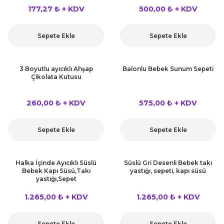
 Çeşitleri
177,27 ₺ + KDV
500,00 ₺ + KDV
tleri
Sepete Ekle
Sepete Ekle
leri
3 Boyutlu ayıcıklı Ahşap
Balonlu Bebek Sunum Sepeti
Çikolata Kutusu
i
260,00 ₺ + KDV
575,00 ₺ + KDV
rleri
net ve Dekor Maske
Sepete Ekle
Sepete Ekle
ve Bıyık
Halka İçinde Ayıcıklı Süslü
Süslü Gri Desenli Bebek takı
Bebek Kapı Süsü,Takı
yastığı, sepeti, kapı süsü
ümleri
yastığı,Sepet
1.265,00 ₺ + KDV
1.265,00 ₺ + KDV
Sepete Ekle
Sepete Ekle