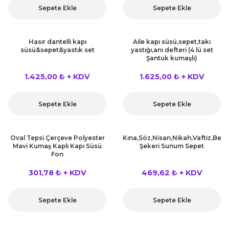
Sepete Ekle
Sepete Ekle
Hasır dantelli kapı
Aile kapı süsü,sepet,takı
süsü&sepet&yastık set
yastığı,anı defteri (4 lü set
Şantuk kumaşlı)
1.425,00 ₺ + KDV
1.625,00 ₺ + KDV
Sepete Ekle
Sepete Ekle
Oval Tepsi Çerçeve Polyester
Kına,Söz,Nisan,Nikah,Vaftiz,Beb
Mavi Kumaş Kaplı Kapı Süsü
Şekeri Sunum Sepet
Fon
301,78 ₺ + KDV
469,62 ₺ + KDV
Sepete Ekle
Sepete Ekle