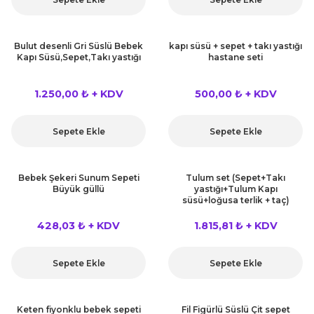
Bulut desenli Gri Süslü Bebek
kapı süsü + sepet + takı yastığı
Kapı Süsü,Sepet,Takı yastığı
hastane seti
1.250,00 ₺ + KDV
500,00 ₺ + KDV
Sepete Ekle
Sepete Ekle
Bebek Şekeri Sunum Sepeti
Tulum set (Sepet+Takı
Büyük güllü
yastığı+Tulum Kapı
süsü+loğusa terlik + taç)
428,03 ₺ + KDV
1.815,81 ₺ + KDV
Sepete Ekle
Sepete Ekle
Keten fiyonklu bebek sepeti
Fil Figürlü Süslü Çit sepet