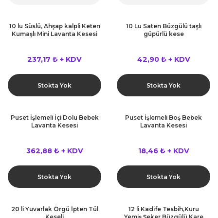
10 lu Süslü, Ahşap kalpli Keten
10 Lu Saten Büzgülü taşlı
Kumaşlı Mini Lavanta Kesesi
güpürlü kese
237,17 ₺ + KDV
42,90 ₺ + KDV
Stokta Yok
Stokta Yok
Puset İşlemeli İçi Dolu Bebek
Puset İşlemeli Boş Bebek
Lavanta Kesesi
Lavanta Kesesi
362,88 ₺ + KDV
18,46 ₺ + KDV
Stokta Yok
Stokta Yok
20 li Yuvarlak Örgü İpten Tül
12 li Kadife Tesbih,Kuru
Keseli
Yemiş,Şeker Büzgülü Kare