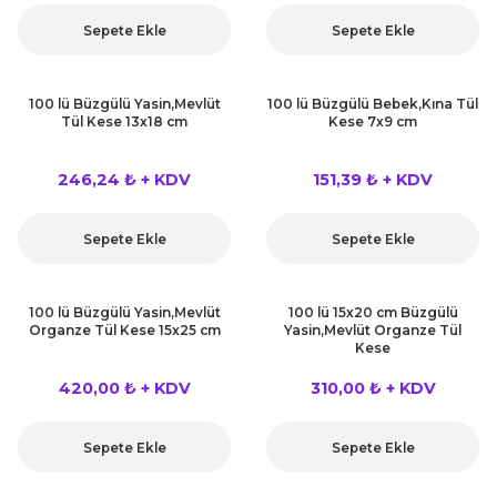
kahvesi modelleri (süslü
lığa Veda Parti Malzemeleri
ünler
r Oyunları
ler
nü Taş Baskı Ürünleri
Sepete Ekle
Sepete Ekle
arlık,Notluk
arf Malzemeleri
amı Süsleri (Halloween)
ler
akter Maskeleri
 Ürünleri
ükseltici
er
100 lü Büzgülü Yasin,Mevlüt
100 lü Büzgülü Bebek,Kına Tül
Tül Kese 13x18 cm
Kese 7x9 cm
ar Günü
r
meleri
ri
246,24 ₺ + KDV
151,39 ₺ + KDV
ar Süsleri
malzemeleri
uarları
İlk dişim
Sepete Ekle
Sepete Ekle
nler
leri
ünler
K VE NİKAH Şekeri SARF
skeler
100 lü Büzgülü Yasin,Mevlüt
100 lü 15x20 cm Büzgülü
r
Organze Tül Kese 15x25 cm
Yasin,Mevlüt Organze Tül
Kese
Masa süsleri
ünler
er
420,00 ₺ + KDV
310,00 ₺ + KDV
ri
 ürünler
Sepete Ekle
Sepete Ekle
emeleri
rünler