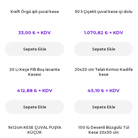
Kraft Örgü ipli çuval kese
50 li Çiçekli çuval kese içi dolu
33,00 ₺ + KDV
1.070,82 ₺ + KDV
Sepete Ekle
Sepete Ekle
20 Li Keçe Filli Boş lavanta
20x20 cm Telalı Kırmızı Kadife
Kesesi
kese
412,88 ₺ + KDV
45,10 ₺ + KDV
Sepete Ekle
Sepete Ekle
9x12cm KESE ÇUVAL FUŞYA
100 lü Desenli Büzgülü Tül
KÜÇÜK
Kese 20x30 cm