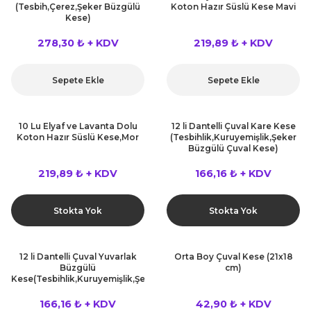
(Tesbih,Çerez,Şeker Büzgülü
Koton Hazır Süslü Kese Mavi
Kese)
278,30 ₺ + KDV
219,89 ₺ + KDV
Sepete Ekle
Sepete Ekle
10 Lu Elyaf ve Lavanta Dolu
12 li Dantelli Çuval Kare Kese
Koton Hazır Süslü Kese,Mor
(Tesbihlik,Kuruyemişlik,Şeker
Büzgülü Çuval Kese)
219,89 ₺ + KDV
166,16 ₺ + KDV
Stokta Yok
Stokta Yok
12 li Dantelli Çuval Yuvarlak
Orta Boy Çuval Kese (21x18
Büzgülü
cm)
Kese(Tesbihlik,Kuruyemişlik,Şeker
Büzgülü Yuvarlak Kese)
166,16 ₺ + KDV
42,90 ₺ + KDV