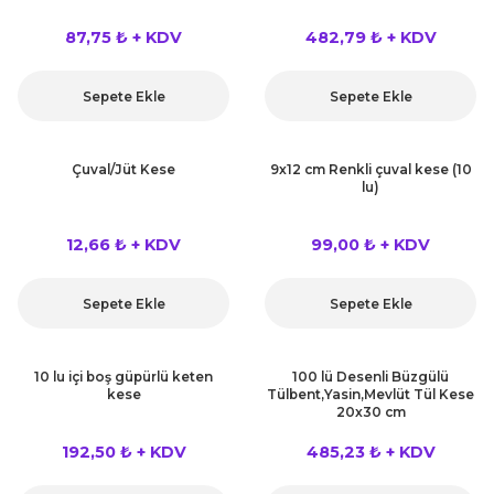
87,75 ₺ + KDV
482,79 ₺ + KDV
Sepete Ekle
Sepete Ekle
Çuval/Jüt Kese
9x12 cm Renkli çuval kese (10
lu)
12,66 ₺ + KDV
99,00 ₺ + KDV
Sepete Ekle
Sepete Ekle
10 lu içi boş güpürlü keten
100 lü Desenli Büzgülü
kese
Tülbent,Yasin,Mevlüt Tül Kese
20x30 cm
192,50 ₺ + KDV
485,23 ₺ + KDV