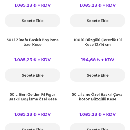
 Çeşitleri
1.085,23 ₺ + KDV
1.085,23 ₺ + KDV
tleri
Sepete Ekle
Sepete Ekle
leri
50 Li Zürafa Baskılı Boş İsme
100 lü Büzgülü Çerezlik tül
özel Kese
Kese 12x14 cm
i
1.085,23 ₺ + KDV
194,68 ₺ + KDV
rleri
net ve Dekor Maske
Sepete Ekle
Sepete Ekle
ve Bıyık
50 Li Ben Geldim Fil Figür
50 Li İsme Özel Baskılı Çuval
Baskılı Boş İsme özel Kese
koton Büzgülü Kese
ümleri
1.085,23 ₺ + KDV
1.085,23 ₺ + KDV
Sepete Ekle
Sepete Ekle