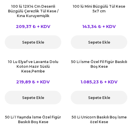
rları
100 lü 12X14 Cm Desenli
100 lü Mini Büzgülü Tül Kese
r
Büzgülü Çerezlik Tül Kese /
5x7 cm
Kına Kuruyemişlik
 ve Çorap
 Objeler
209,37 ₺ + KDV
143,34 ₺ + KDV
eşitleri
ler
Sepete Ekle
Sepete Ekle
rı
ler
10 Lu Elyaf ve Lavanta Dolu
50 Li İsme Özel Fil Figür Baskılı
arı
Koton Hazır Süslü
Boş Kese
ticker
Kese,Pembe
eşitleri
219,89 ₺ + KDV
1.085,23 ₺ + KDV
ri
ı
bun Malzemeleri
Sepete Ekle
Sepete Ekle
eşitleri
ünler
50 Li 1 Yaşında İsme Özel Figür
50 Li Unicorn Baskılı Boş İsme
lzemeleri
Baskılı Boş Kese
özel Kese