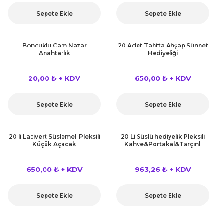
kahvesi modelleri (süslü
lığa Veda Parti Malzemeleri
ünler
r Oyunları
ler
nü Taş Baskı Ürünleri
Sepete Ekle
Sepete Ekle
arlık,Notluk
arf Malzemeleri
amı Süsleri (Halloween)
ler
akter Maskeleri
 Ürünleri
ükseltici
er
Boncuklu Cam Nazar
20 Adet Tahtta Ahşap Sünnet
Anahtarlık
Hediyeliği
ar Günü
r
meleri
ri
20,00 ₺ + KDV
650,00 ₺ + KDV
ar Süsleri
malzemeleri
uarları
İlk dişim
Sepete Ekle
Sepete Ekle
nler
leri
ünler
K VE NİKAH Şekeri SARF
skeler
20 li Lacivert Süslemeli Pleksili
20 Li Süslü hediyelik Pleksili
r
Küçük Açacak
Kahve&Portakal&Tarçınlı
Masa süsleri
ünler
er
650,00 ₺ + KDV
963,26 ₺ + KDV
ri
 ürünler
Sepete Ekle
Sepete Ekle
emeleri
rünler