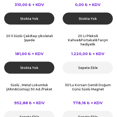
 Çeşitleri
310,00 ₺ + KDV
0,00 ₺ + KDV
tleri
Stokta Yok
Stokta Yok
leri
20 li Süslü Çakıltaşı çikolatalı
20 Li Pleksili
Şişede
Kahve&Portakal&Tarçın
i
hediyelik
181,00 ₺ + KDV
1.220,00 ₺ + KDV
rleri
net ve Dekor Maske
Stokta Yok
Sepete Ekle
ve Bıyık
Süslü , Metal Lokumluk
30'Lu Korsan Gemili Doğum
(Altın&Gümüş) 50 Ad./Paket
Günü Süslü Magnet
ümleri
952,88 ₺ + KDV
778,16 ₺ + KDV
Sepete Ekle
Sepete Ekle