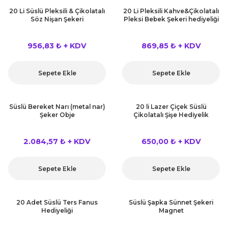
rları
20 Li Süslü Pleksili & Çikolatalı
20 Li Pleksili Kahve&Çikolatalı
r
Söz Nişan Şekeri
Pleksi Bebek Şekeri hediyeliği
 ve Çorap
 Objeler
956,83 ₺ + KDV
869,85 ₺ + KDV
eşitleri
ler
Sepete Ekle
Sepete Ekle
rı
ler
Süslü Bereket Narı (metal nar)
20 li Lazer Çiçek Süslü
arı
Şeker Obje
Çikolatalı Şişe Hediyelik
ticker
eşitleri
2.084,57 ₺ + KDV
650,00 ₺ + KDV
ri
ı
bun Malzemeleri
Sepete Ekle
Sepete Ekle
eşitleri
ünler
20 Adet Süslü Ters Fanus
Süslü Şapka Sünnet Şekeri
lzemeleri
Hediyeliği
Magnet