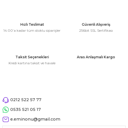
Hızlı Teslimat
Güvenli Alışveriş
14:00’a kadar tüm stoklu siparişler
256bit SSL Sertifikası
Taksit Seçenekleri
Aras Anlaşmalı Kargo
Kredi kartına taksit ve havale
0212 522 57 77
0535 521 05 17
e.eminonu@gmail.com