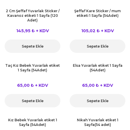
 Çeşitleri
2 Cm Şeffaf Yuvarlak Sticker /
Şeffaf Kare Sticker / mum
Kavanoz etiketi 1 Sayfa (120
etiketi 1 Sayfa (54Adet)
tleri
Adet)
145,95 ₺ + KDV
105,02 ₺ + KDV
leri
i
Sepete Ekle
Sepete Ekle
rleri
Taç Kız Bebek Yuvarlak etiket
Elsa Yuvarlak etiket 1 Sayfa
1 Sayfa (54Adet)
(54Adet)
net ve Dekor Maske
65,00 ₺ + KDV
65,00 ₺ + KDV
ve Bıyık
Sepete Ekle
Sepete Ekle
ümleri
Kız Bebek Yuvarlak etiket 1
Nikah Yuvarlak etiket 1
Sayfa (54Adet)
Sayfa(54 adet)