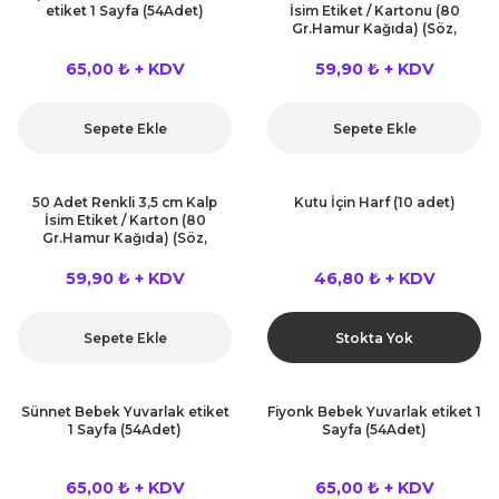
etiket 1 Sayfa (54Adet)
İsim Etiket / Kartonu (80
kahvesi modelleri (süslü
lığa Veda Parti Malzemeleri
ünler
r Oyunları
ler
nü Taş Baskı Ürünleri
Gr.Hamur Kağıda) (Söz,
arlık,Notluk
Nişan,Nikah,Bebek Şekeri İsim
arf Malzemeleri
Etiketi)
65,00 ₺ + KDV
59,90 ₺ + KDV
amı Süsleri (Halloween)
ler
akter Maskeleri
 Ürünleri
ükseltici
er
Sepete Ekle
Sepete Ekle
ar Günü
r
meleri
ri
ar Süsleri
malzemeleri
uarları
50 Adet Renkli 3,5 cm Kalp
Kutu İçin Harf (10 adet)
İlk dişim
İsim Etiket / Karton (80
Gr.Hamur Kağıda) (Söz,
nler
leri
Nişan,Nikah,Bebek Şekeri İsim
ünler
Etiketi)
59,90 ₺ + KDV
46,80 ₺ + KDV
K VE NİKAH Şekeri SARF
skeler
r
Sepete Ekle
Stokta Yok
Masa süsleri
ünler
er
ri
Sünnet Bebek Yuvarlak etiket
Fiyonk Bebek Yuvarlak etiket 1
 ürünler
1 Sayfa (54Adet)
Sayfa (54Adet)
emeleri
rünler
65,00 ₺ + KDV
65,00 ₺ + KDV