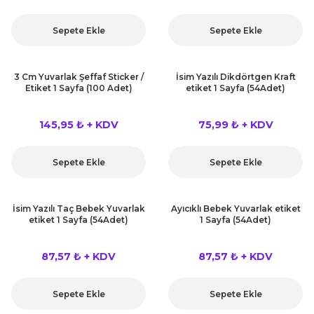
rları
r
Sepete Ekle
Sepete Ekle
 ve Çorap
 Objeler
3 Cm Yuvarlak Şeffaf Sticker /
İsim Yazılı Dikdörtgen Kraft
eşitleri
Etiket 1 Sayfa (100 Adet)
etiket 1 Sayfa (54Adet)
ler
rı
145,95 ₺ + KDV
75,99 ₺ + KDV
ler
arı
ticker
Sepete Ekle
Sepete Ekle
eşitleri
ri
İsim Yazılı Taç Bebek Yuvarlak
Ayıcıklı Bebek Yuvarlak etiket
ı
etiket 1 Sayfa (54Adet)
1 Sayfa (54Adet)
bun Malzemeleri
eşitleri
87,57 ₺ + KDV
87,57 ₺ + KDV
ünler
lzemeleri
Sepete Ekle
Sepete Ekle