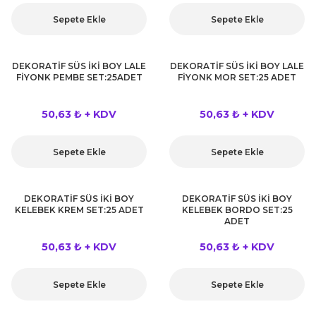
kahvesi modelleri (süslü
lığa Veda Parti Malzemeleri
ünler
r Oyunları
ler
nü Taş Baskı Ürünleri
Sepete Ekle
Sepete Ekle
arlık,Notluk
arf Malzemeleri
amı Süsleri (Halloween)
ler
akter Maskeleri
 Ürünleri
ükseltici
er
DEKORATİF SÜS İKİ BOY LALE
DEKORATİF SÜS İKİ BOY LALE
FİYONK PEMBE SET:25ADET
FİYONK MOR SET:25 ADET
ar Günü
r
meleri
ri
50,63 ₺ + KDV
50,63 ₺ + KDV
ar Süsleri
malzemeleri
uarları
İlk dişim
Sepete Ekle
Sepete Ekle
nler
leri
ünler
K VE NİKAH Şekeri SARF
skeler
DEKORATİF SÜS İKİ BOY
DEKORATİF SÜS İKİ BOY
r
KELEBEK KREM SET:25 ADET
KELEBEK BORDO SET:25
ADET
Masa süsleri
ünler
er
50,63 ₺ + KDV
50,63 ₺ + KDV
ri
 ürünler
Sepete Ekle
Sepete Ekle
emeleri
rünler