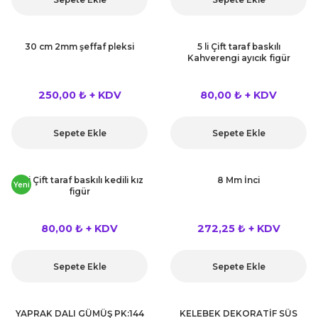
30 cm 2mm şeffaf pleksi
5 li Çift taraf baskılı
Kahverengi ayıcık figür
250,00 ₺ + KDV
80,00 ₺ + KDV
Sepete Ekle
Sepete Ekle
5 Li Çift taraf baskılı kedili kız
8 Mm İnci
Yeni
figür
80,00 ₺ + KDV
272,25 ₺ + KDV
Sepete Ekle
Sepete Ekle
YAPRAK DALI GÜMÜŞ PK:144
KELEBEK DEKORATİF SÜS