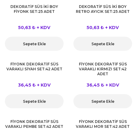
rları
DEKORATİF SÜS İKİ BOY
DEKORATİF SÜS İKİ BOY
r
FİYONK SET:25 ADET
RETRO AYICIK SET:25 ADET
 ve Çorap
 Objeler
50,63 ₺ + KDV
50,63 ₺ + KDV
eşitleri
ler
Sepete Ekle
Sepete Ekle
rı
ler
FİYONK DEKORATİF SÜS
FİYONK DEKORATİF SÜS
arı
VARAKLI SİYAH SET:42 ADET
VARAKLI KIRMIZI SET:42
ticker
ADET
eşitleri
36,45 ₺ + KDV
36,45 ₺ + KDV
ri
ı
bun Malzemeleri
Sepete Ekle
Sepete Ekle
eşitleri
ünler
FİYONK DEKORATİF SÜS
FİYONK DEKORATİF SÜS
lzemeleri
VARAKLI PEMBE SET:42 ADET
VARAKLI MOR SET:42 ADET