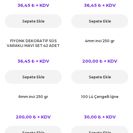
 Çeşitleri
36,45 ₺ + KDV
36,45 ₺ + KDV
tleri
Sepete Ekle
Sepete Ekle
leri
FİYONK DEKORATİF SÜS
4mm inci 250 gr
VARAKLI MAVİ SET:42 ADET
i
36,45 ₺ + KDV
200,00 ₺ + KDV
rleri
net ve Dekor Maske
Sepete Ekle
Sepete Ekle
ve Bıyık
6mm inci 250 gr
100 Lü Çengelli İğne
ümleri
200,00 ₺ + KDV
30,00 ₺ + KDV
Sepete Ekle
Sepete Ekle