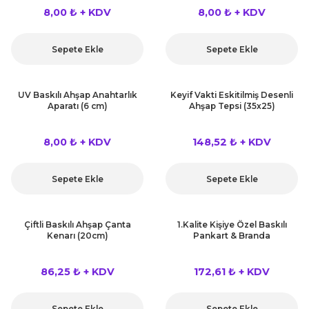
 Çeşitleri
8,00 ₺ + KDV
8,00 ₺ + KDV
tleri
Sepete Ekle
Sepete Ekle
leri
UV Baskılı Ahşap Anahtarlık
Keyif Vakti Eskitilmiş Desenli
Aparatı (6 cm)
Ahşap Tepsi (35x25)
i
8,00 ₺ + KDV
148,52 ₺ + KDV
rleri
net ve Dekor Maske
Sepete Ekle
Sepete Ekle
ve Bıyık
Çiftli Baskılı Ahşap Çanta
1.Kalite Kişiye Özel Baskılı
Kenarı (20cm)
Pankart & Branda
ümleri
86,25 ₺ + KDV
172,61 ₺ + KDV
Sepete Ekle
Sepete Ekle