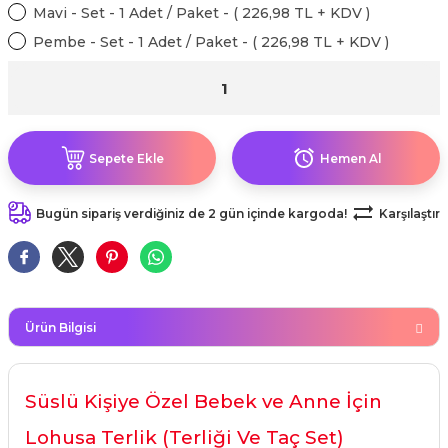
kahvesi modelleri (süslü
Mavi - Set - 1 Adet / Paket - ( 226,98 TL + KDV )
lığa Veda Parti Malzemeleri
ünler
r Oyunları
ler
nü Taş Baskı Ürünleri
arlık,Notluk
Pembe - Set - 1 Adet / Paket - ( 226,98 TL + KDV )
arf Malzemeleri
amı Süsleri (Halloween)
ler
akter Maskeleri
 Ürünleri
ükseltici
er
ar Günü
r
meleri
ri
Sepete Ekle
Hemen Al
ar Süsleri
malzemeleri
uarları
İlk dişim
Bugün sipariş verdiğiniz de 2 gün içinde kargoda!
Karşılaştır
nler
leri
ünler
K VE NİKAH Şekeri SARF
skeler
r
Masa süsleri
Ürün Bilgisi
ünler
er
ri
 ürünler
Süslü Kişiye Özel Bebek ve Anne İçin
emeleri
rünler
Lohusa Terlik (Terliği Ve Taç Set)