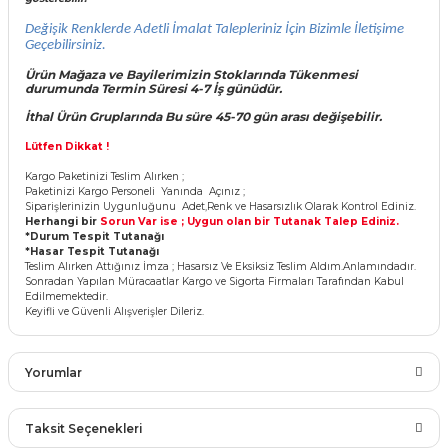
 Çeşitleri
Değişik Renklerde Adetli İmalat Talepleriniz İçin Bizimle İletişime
Geçebilirsiniz.
tleri
Ürün Mağaza ve Bayilerimizin Stoklarında Tükenmesi
d
urumunda Termin Süresi 4-7 İş
günüdür.
leri
İthal Ürün Gruplarında Bu süre 45-70 gün arası değişebilir.
Lütfen Dikkat !
i
Kargo Paketinizi Teslim Alırken ;
Paketinizi Kargo Personeli Yanında Açınız ;
rleri
Siparişlerinizin Uygunluğunu Adet,Renk ve Hasarsızlık Olarak Kontrol Ediniz.
Herhangi bir
Sorun Var ise ; Uygun olan bir Tutanak Talep Ediniz.
*Durum Tespit Tutanağı
*Hasar Tespit Tutanağı
net ve Dekor Maske
Teslim Alırken Attığınız İmza ; Hasarsız Ve Eksiksiz Teslim Aldım.Anlamındadır.
Sonradan Yapılan Müracaatlar Kargo ve Sigorta Firmaları Tarafından Kabul
Edilmemektedir.
ve Bıyık
Keyifli ve Güvenli Alışverişler Dileriz.
ümleri
Yorumlar
Taksit Seçenekleri