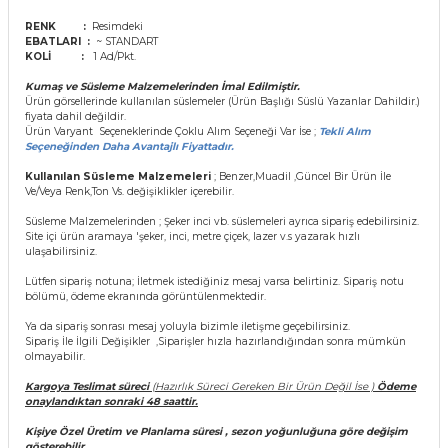
rları
RENK :
Resimdeki
r
EBATLARI :
~ STANDART
KOLİ :
1 Ad/Pkt.
 ve Çorap
 Objeler
Kumaş ve Süsleme Malzemelerinden İmal Edilmiştir.
Ürün görsellerinde kullanılan süslemeler (Ürün Başlığı Süslü Yazanlar Dahildir.)
eşitleri
fiyata dahil değildir.
ler
Ürün Varyant Seçeneklerinde Çoklu Alım Seçeneği Var İse ;
Tekli Alım
Seçeneğinden Daha Avantajlı Fiyattadır.
rı
Kullanılan Süsleme Malzemeleri
; Benzer,Muadil ,Güncel Bir Ürün İle
ler
Ve/Veya Renk,Ton Vs. değişiklikler içerebilir.
arı
Süsleme Malzemelerinden ; Şeker inci vb. süslemeleri ayrıca sipariş edebilirsiniz.
ticker
Site içi ürün aramaya 'şeker, inci, metre çiçek, lazer v.s yazarak hızlı
ulaşabilirsiniz.
eşitleri
ri
Lütfen sipariş notuna; İletmek istediğiniz mesaj varsa belirtiniz. Sipariş notu
bölümü, ödeme ekranında görüntülenmektedir.
ı
bun Malzemeleri
Ya da sipariş sonrası mesaj yoluyla bizimle iletişme geçebilirsiniz.
Sipariş İle İlgili Değişikler ,Siparişler hızla hazırlandığından sonra mümkün
olmayabilir.
eşitleri
ünler
Kargoya Teslimat süreci
(Hazırlık Süreci Gereken Bir Ürün Değil İse )
Ödeme
onaylandıktan sonraki 48 saattir.
lzemeleri
Kişiye Özel Üretim ve Planlama süresi , s
ezon yoğunluğuna göre değişim
gösterebilir.