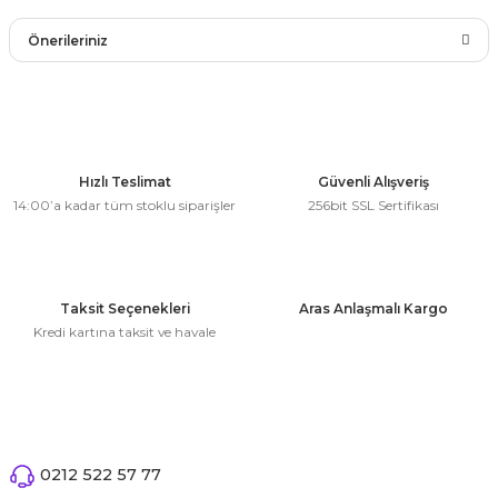
Bu ürüne ilk yorumu siz yapın!
Önerileriniz
Yorum Yaz
Bu ürünün fiyat bilgisi, resim, ürün açıklamalarında ve diğer
konularda yetersiz gördüğünüz noktaları öneri formunu
kullanarak tarafımıza iletebilirsiniz.
Görüş ve önerileriniz için teşekkür ederiz.
Hızlı Teslimat
Güvenli Alışveriş
14:00’a kadar tüm stoklu siparişler
256bit SSL Sertifikası
Ürün resmi kalitesiz, bozuk veya görüntülenemiyor.
Ürün açıklamasında eksik bilgiler bulunuyor.
Ürün bilgilerinde hatalar bulunuyor.
Taksit Seçenekleri
Aras Anlaşmalı Kargo
Ürün fiyatı diğer sitelerden daha pahalı.
Kredi kartına taksit ve havale
Bu ürüne benzer farklı alternatifler olmalı.
0212 522 57 77