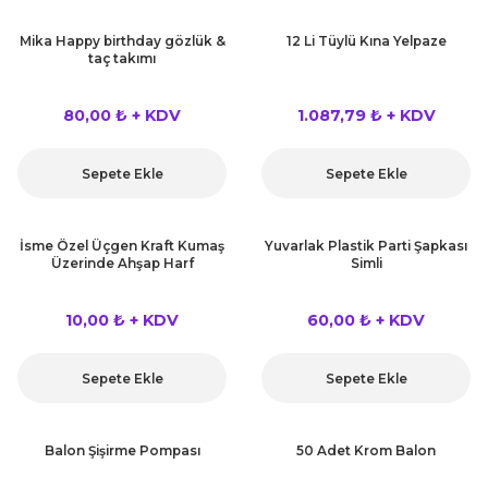
 Çeşitleri
Mika Happy birthday gözlük &
12 Li Tüylü Kına Yelpaze
taç takımı
tleri
80,00 ₺ + KDV
1.087,79 ₺ + KDV
leri
i
Sepete Ekle
Sepete Ekle
rleri
İsme Özel Üçgen Kraft Kumaş
Yuvarlak Plastik Parti Şapkası
Üzerinde Ahşap Harf
Simli
net ve Dekor Maske
10,00 ₺ + KDV
60,00 ₺ + KDV
ve Bıyık
Sepete Ekle
Sepete Ekle
ümleri
Balon Şişirme Pompası
50 Adet Krom Balon