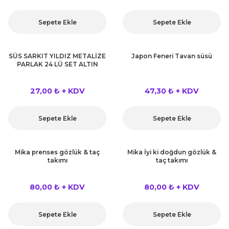
rları
r
Sepete Ekle
Sepete Ekle
 ve Çorap
 Objeler
SÜS SARKIT YILDIZ METALİZE
Japon Feneri Tavan süsü
eşitleri
PARLAK 24 LÜ SET ALTIN
ler
rı
27,00 ₺ + KDV
47,30 ₺ + KDV
ler
arı
ticker
Sepete Ekle
Sepete Ekle
eşitleri
ri
Mika prenses gözlük & taç
Mika İyi ki doğdun gözlük &
ı
takımı
taç takımı
bun Malzemeleri
eşitleri
80,00 ₺ + KDV
80,00 ₺ + KDV
ünler
lzemeleri
Sepete Ekle
Sepete Ekle