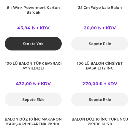
8 li Winx Powerment Karton
35 Cm Folyo kalp Balon
Bardak
43,94 ₺ + KDV
20,00 ₺ + KDV
Stokta Yok
Sepete Ekle
100 LÜ BALON TÜRK BAYRAĞI
100 LÜ BALON CİNSİYET
AY YILDIZLI
BASKILI 12 İNC
432,00 ₺ + KDV
270,00 ₺ + KDV
Sepete Ekle
Sepete Ekle
BALON DÜZ 10 İNC MAKARON
BALON DÜZ 10 İNC TURUNCU
KARIŞIK RENGARENK PK:100
PK:100 KL:70