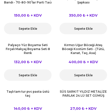
Bandı - 70-80-90’lar Parti Tacı
Şapkası
kahvesi modelleri (süslü
lığa Veda Parti Malzemeleri
ünler
r Oyunları
ler
nü Taş Baskı Ürünleri
arlık,Notluk
arf Malzemeleri
150,00 ₺ + KDV
350,00 ₺ + KDV
amı Süsleri (Halloween)
ler
akter Maskeleri
 Ürünleri
ükseltici
er
Sepete Ekle
Sepete Ekle
ar Günü
r
meleri
ri
ar Süsleri
malzemeleri
uarları
Palyaço Yüz Boyama Seti
Kırmızı Uğur Böceği Ateş
İlk dişim
Fırçalı Makyaj Boyama Seti 8
Böceği Kostüm Seti - (Tütü,
Renk
Kanat, Taç, Asa)
nler
leri
ünler
132,00 ₺ + KDV
400,00 ₺ + KDV
K VE NİKAH Şekeri SARF
skeler
r
Sepete Ekle
Sepete Ekle
Masa süsleri
ünler
er
ri
Taşlı tam tur pvc pasta üstü
SÜS SARKIT YILDIZ METALİZE
 ürünler
taç
PARLAK 24 LÜ SET GÜMÜŞ
emeleri
rünler
140,00 ₺ + KDV
27,00 ₺ + KDV