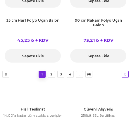
Sepete Ekle
Sepete Ekle
35 cm Harf Folyo Uçan Balon
90 cm Rakam Folyo Uçan
Balon
45,25 ₺ + KDV
73,21 ₺ + KDV
Sepete Ekle
Sepete Ekle
1
2
3
4
..
96
Hızlı Teslimat
Güvenli Alışveriş
14:00’a kadar tüm stoklu siparişler
256bit SSL Sertifikası