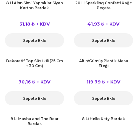
8 Li Altın Simli Yapraklar Siyah
20 Li Sparkling Confetti Kağıt
Karton Bardak
Peçete
31,18 ₺ + KDV
41,93 ₺ + KDV
Sepete Ekle
Sepete Ekle
Dekoratif Top Süs İkili (25 Cm
Altın/Gümüş Plastik Masa
+ 30 Cm)
Eteği
70,16 ₺ + KDV
119,79 ₺ + KDV
Sepete Ekle
Sepete Ekle
8 Li Masha and The Bear
8 Li Hello Kitty Bardak
Bardak