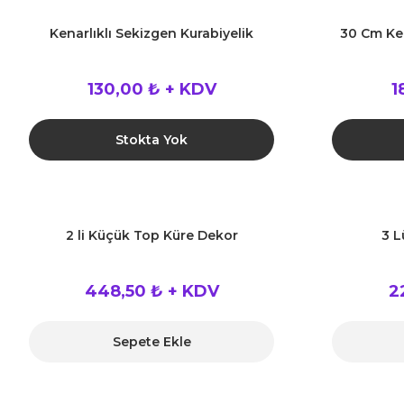
Kenarlıklı Sekizgen Kurabiyelik
30 Cm Ken
130,00 ₺ + KDV
1
Stokta Yok
2 li Küçük Top Küre Dekor
3 L
448,50 ₺ + KDV
2
Sepete Ekle