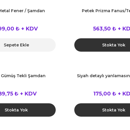
Metal Fener / Şamdan
Petek Prizma Fanus/T
99,00 ₺ + KDV
563,50 ₺ + K
Sepete Ekle
Stokta Yok
& Gümüş Tekli Şamdan
Siyah detaylı yanlaması
89,75 ₺ + KDV
175,00 ₺ + K
Stokta Yok
Stokta Yok