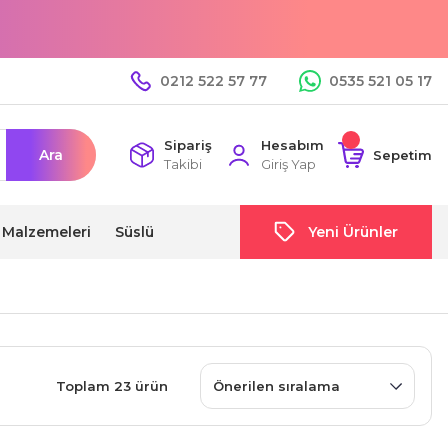
0212 522 57 77
0535 521 05 17
Sipariş
Hesabım
Ara
Sepetim
Takibi
Giriş Yap
i Malzemeleri
Süslü
Yeni Ürünler
Toplam 23 ürün