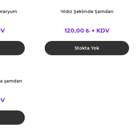
eraryum
Yıldız Şeklinde Şamdan
DV
120,00 ₺ + KDV
Stokta Yok
na şamdan
DV