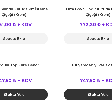
Silindir Kutuda Kız İsteme
Orta Boy Silindir Kutuda 
Çiçeği (Krem)
Çiçeği (Krem)
61,00 ₺ + KDV
772,20 ₺ + K
Sepete Ekle
Sepete Ekle
urgulu Top Küre Dekor
6 lı Şamdan yuvarlak 
47,50 ₺ + KDV
747,50 ₺ + K
Stokta Yok
Stokta Yok