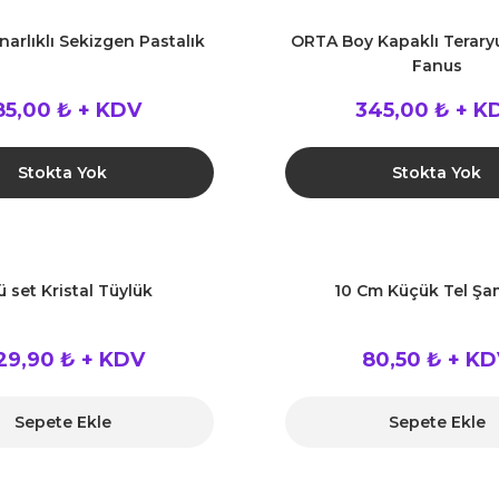
arlıklı Sekizgen Pastalık
ORTA Boy Kapaklı Terar
Fanus
85,00 ₺ + KDV
345,00 ₺ + K
Stokta Yok
Stokta Yok
ü set Kristal Tüylük
10 Cm Küçük Tel Ş
29,90 ₺ + KDV
80,50 ₺ + K
Sepete Ekle
Sepete Ekle