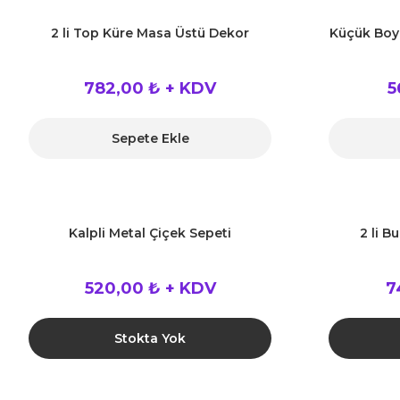
2 li Top Küre Masa Üstü Dekor
Küçük Boy 
782,00 ₺ + KDV
5
Sepete Ekle
Kalpli Metal Çiçek Sepeti
2 li B
520,00 ₺ + KDV
7
Stokta Yok