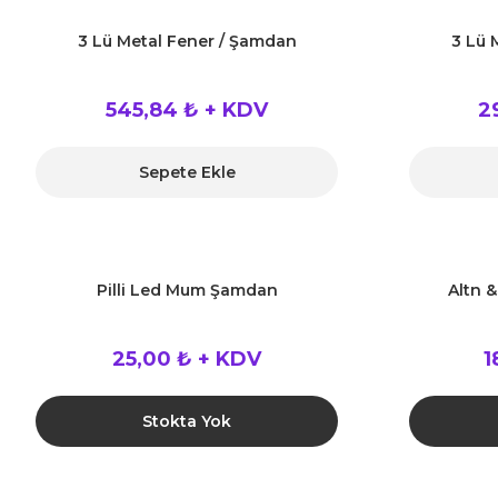
3 Lü Metal Fener / Şamdan
3 Lü 
545,84 ₺ + KDV
2
Sepete Ekle
Pilli Led Mum Şamdan
Altn 
25,00 ₺ + KDV
1
Stokta Yok