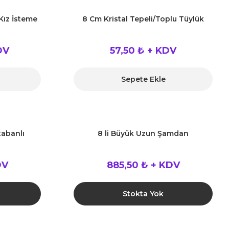
Kız İsteme
8 Cm Kristal Tepeli/Toplu Tüylük
DV
57,50 ₺ + KDV
Sepete Ekle
tabanlı
8 li Büyük Uzun Şamdan
DV
885,50 ₺ + KDV
Stokta Yok