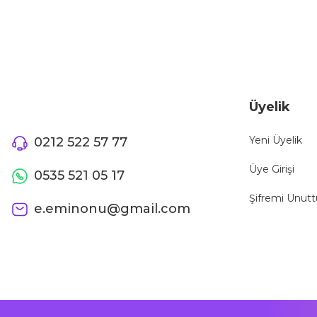
Bu ürüne benzer farklı alternatifler olmalı.
Üyelik
Yeni Üyelik
0212 522 57 77
Üye Girişi
0535 521 05 17
Şifremi Unut
e.eminonu@gmail.com