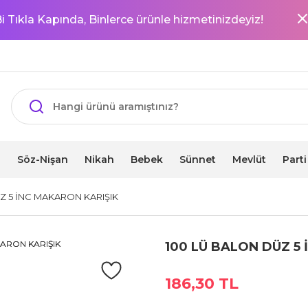
i Tıkla Kapında, Binlerce ürünle hizmetinizdeyiz!
i
Söz-Nişan
Nikah
Bebek
Sünnet
Mevlüt
Part
Z 5 İNC MAKARON KARIŞIK
100 LÜ BALON DÜZ 5
186,30 TL