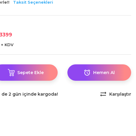
rle!!
Taksit Seçenekleri
3399
L + KDV
Sepete Ekle
Hemen Al
z de 2 gün içinde kargoda!
Karşılaştır