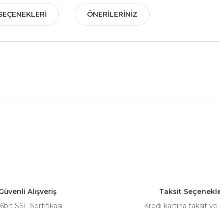
SEÇENEKLERI
ÖNERILERINIZ
nularda yetersiz gördüğünüz noktaları öneri formunu kullanarak tarafımız
Bu ürüne ilk yorumu siz yapın!
Yorum Yaz
Güvenli Alışveriş
Taksit Seçenekle
6bit SSL Sertifikası
Kredi kartına taksit ve