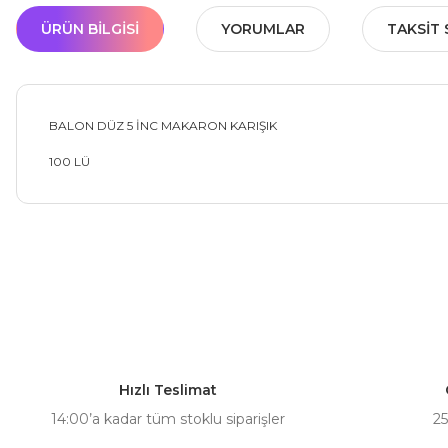
ÜRÜN BILGISI
YORUMLAR
TAKSIT 
BALON DÜZ 5 İNC MAKARON KARIŞIK
100 LÜ
Bu ürünün fiyat bilgisi, resim, ürün açıklamalarında ve diğer ko
Görüş ve önerileriniz için teşekkür ederiz.
Ürün resmi kalitesiz, bozuk veya görüntülenemiyor.
Ürün açıklamasında eksik bilgiler bulunuyor.
Hızlı Teslimat
Ürün bilgilerinde hatalar bulunuyor.
14:00’a kadar tüm stoklu siparişler
25
Ürün fiyatı diğer sitelerden daha pahalı.