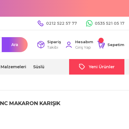
0212 522 57 77
0535 521 05 17
Sipariş
Hesabım
Ara
Sepetim
Takibi
Giriş Yap
i Malzemeleri
Süslü
Yeni Ürünler
 İNC MAKARON KARIŞIK