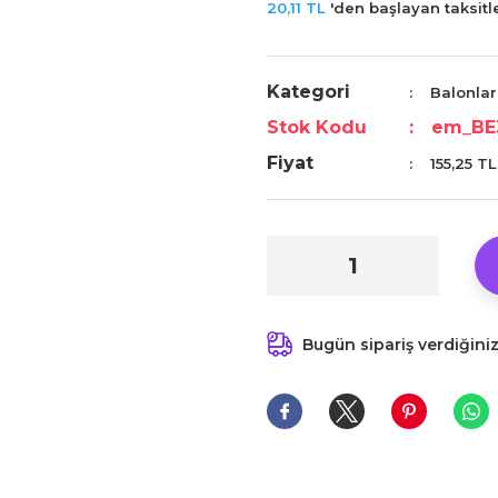
20,11 TL
'den başlayan taksitle
Kategori
Balonlar
Stok Kodu
em_BE
Fiyat
155,25 T
Bugün sipariş verdiğini