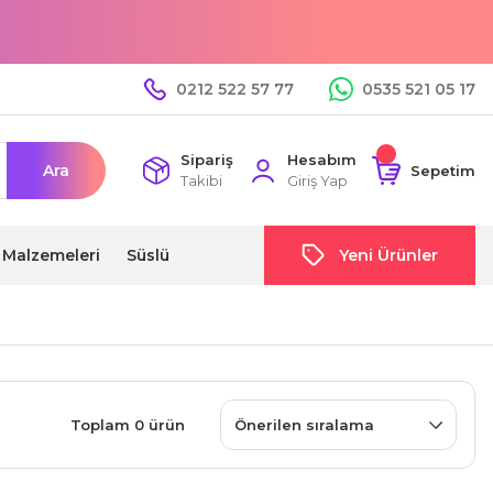
0212 522 57 77
0535 521 05 17
Sipariş
Hesabım
Ara
Sepetim
Takibi
Giriş Yap
i Malzemeleri
Süslü
Yeni Ürünler
Toplam 0 ürün