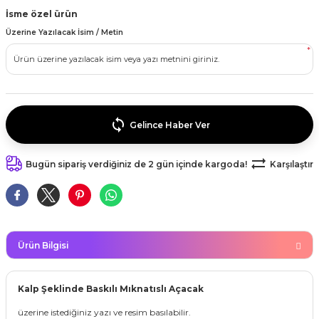
kahvesi modelleri (süslü
İsme özel ürün
lığa Veda Parti Malzemeleri
ünler
r Oyunları
ler
nü Taş Baskı Ürünleri
arlık,Notluk
arf Malzemeleri
Üzerine Yazılacak İsim / Metin
*
amı Süsleri (Halloween)
ler
akter Maskeleri
 Ürünleri
ükseltici
er
ar Günü
r
meleri
ri
ar Süsleri
malzemeleri
uarları
Gelince Haber Ver
İlk dişim
nler
leri
Bugün sipariş verdiğiniz de 2 gün içinde kargoda!
Karşılaştır
ünler
K VE NİKAH Şekeri SARF
skeler
r
Masa süsleri
ünler
er
Ürün Bilgisi
ri
 ürünler
Kalp Şeklinde Baskılı Mıknatıslı Açacak
emeleri
rünler
üzerine istediğiniz yazı ve resim basılabilir.