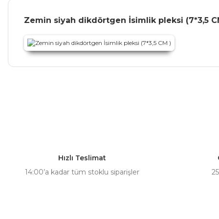
Zemin siyah dikdörtgen İsimlik pleksi (7*3,5 C
Bu ürünün fiyat bilgisi, resim, ürün açıklamalarında ve diğer ko
Görüş ve önerileriniz için teşekkür ederiz.
Ürün resmi kalitesiz, bozuk veya görüntülenemiyor.
Ürün açıklamasında eksik bilgiler bulunuyor.
Hızlı Teslimat
Ürün bilgilerinde hatalar bulunuyor.
14:00’a kadar tüm stoklu siparişler
25
Ürün fiyatı diğer sitelerden daha pahalı.
Bu ürüne benzer farklı alternatifler olmalı.