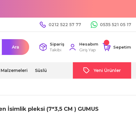
0212 522 57 77
0535 521 05 17
Sipariş
Hesabım
Ara
Sepetim
Takibi
Giriş Yap
i Malzemeleri
Süslü
Yeni Ürünler
n İsimlik pleksi (7*3,5 CM ) GUMUS