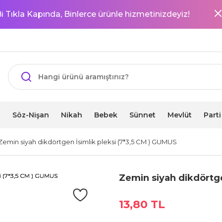
i Tıkla Kapında, Binlerce ürünle hizmetinizdeyiz!
i
Söz-Nişan
Nikah
Bebek
Sünnet
Mevlüt
Part
Zemin siyah dikdörtgen İsimlik pleksi (7*3,5 CM ) GUMUS
Zemin siyah dikdörtge
13,80 TL