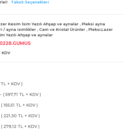
le!!
Taksit Seçenekleri
azer Kesim İsim Yazılı Ahşap ve aynalar
,
Pleksi ayna
i / ayna isimlikler
,
Cam ve Kristal Ürünler
,
Pleksi,Lazer
im Yazılı Ahşap ve aynalar
P0228.GUMUS
 + KDV
7 TL + KDV )
- ( 597,71 TL + KDV )
( 155,51 TL + KDV )
 ( 221,30 TL + KDV )
 ( 279,12 TL + KDV )