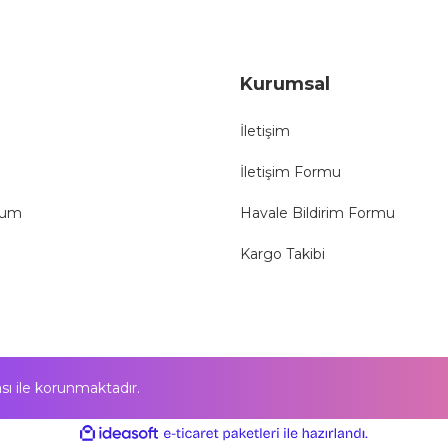
Gönder
Kurumsal
İletişim
İletişim Formu
tum
Havale Bildirim Formu
Kargo Takibi
kası ile korunmaktadır.
ile
ideasoft
e-