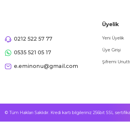
Üyelik
Yeni Üyelik
0212 522 57 77
Üye Girişi
0535 521 05 17
Şifremi Unut
e.eminonu@gmail.com
© Tüm Hakları Saklıdır. Kredi kartı bilgileriniz 256bit SSL sertifi