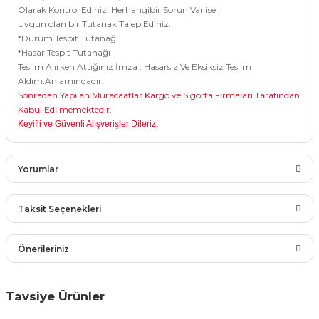
Olarak Kontrol Ediniz. Herhangibir Sorun Var ise ;
rları
r
Uygun olan bir Tutanak Talep Ediniz.
*Durum Tespit Tutanağı
 ve Çorap
*Hasar Tespit Tutanağı
 Objeler
Teslim Alırken Attığınız İmza ; Hasarsız Ve Eksiksiz Teslim
Aldım.Anlamındadır.
eşitleri
ler
Sonradan Yapılan Müracaatlar Kargo ve Sigorta Firmaları Tarafından
Kabul Edilmemektedir.
rı
Keyifli ve Güvenli Alışverişler Dileriz.
ler
arı
ticker
Yorumlar
eşitleri
ri
Taksit Seçenekleri
ı
bun Malzemeleri
Bu ürüne ilk yorumu siz yapın!
Önerileriniz
eşitleri
ünler
Yorum Yaz
lzemeleri
Bu ürünün fiyat bilgisi, resim, ürün açıklamalarında ve diğer
Tavsiye Ürünler
konularda yetersiz gördüğünüz noktaları öneri formunu