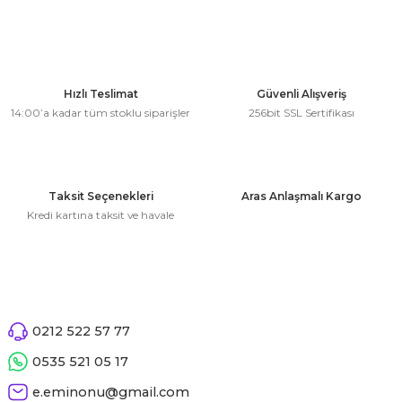
kullanarak tarafımıza iletebilirsiniz.
 Çeşitleri
50 Cc Altıgen Cam Şişe ( Koli ile )
Görüş ve önerileriniz için teşekkür ederiz.
tleri
Ürün resmi kalitesiz, bozuk veya görüntülenemiyor.
1.944,00 ₺ + KDV
Ürün açıklamasında eksik bilgiler bulunuyor.
Hızlı Teslimat
Güvenli Alışveriş
leri
14:00’a kadar tüm stoklu siparişler
256bit SSL Sertifikası
Ürün bilgilerinde hatalar bulunuyor.
Stokta Yok
Ürün fiyatı diğer sitelerden daha pahalı.
i
Bu ürüne benzer farklı alternatifler olmalı.
rleri
Taksit Seçenekleri
Aras Anlaşmalı Kargo
Kredi kartına taksit ve havale
net ve Dekor Maske
ve Bıyık
Gönder
ümleri
0212 522 57 77
0535 521 05 17
e.eminonu@gmail.com