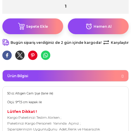
kahvesi modelleri (süslü
lığa Veda Parti Malzemeleri
ünler
r Oyunları
ler
nü Taş Baskı Ürünleri
arlık,Notluk
arf Malzemeleri
amı Süsleri (Halloween)
ler
akter Maskeleri
 Ürünleri
ükseltici
er
Sepete Ekle
Hemen Al
ar Günü
r
meleri
ri
Bugün sipariş verdiğiniz de 2 gün içinde kargoda!
Karşılaştır
ar Süsleri
malzemeleri
uarları
İlk dişim
nler
leri
ünler
Ürün Bilgisi
K VE NİKAH Şekeri SARF
skeler
r
Masa süsleri
50 cc Altıgen Cam Şişe (tane ile)
ünler
er
Ölçü: 9*7,5 cm kapak ile
ri
Lütfen Dikkat !
 ürünler
Kargo Paketinizi Teslim Alırken ;
emeleri
Paketinizi Kargo Personeli Yanında Açınız ;
rünler
Siparişlerinizin Uygunluğunu Adet,Renk ve Hasarsızlık