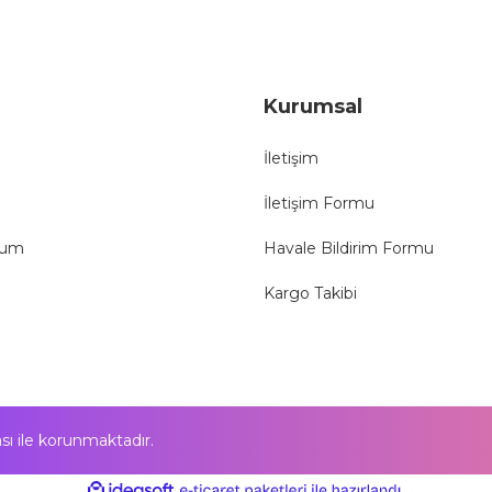
Gönder
Kurumsal
İletişim
İletişim Formu
tum
Havale Bildirim Formu
Kargo Takibi
kası ile korunmaktadır.
ile
ideasoft
e-