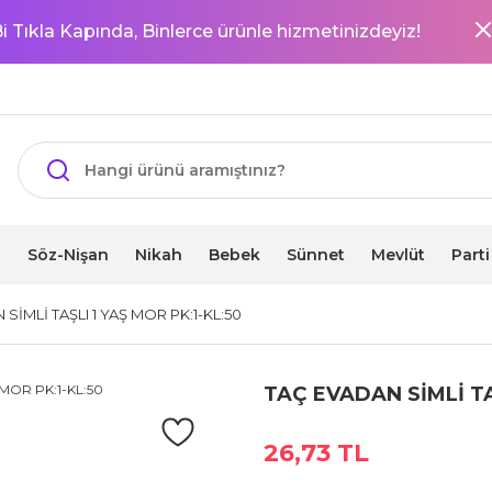
i Tıkla Kapında, Binlerce ürünle hizmetinizdeyiz!
i
Söz-Nişan
Nikah
Bebek
Sünnet
Mevlüt
Part
SİMLİ TAŞLI 1 YAŞ MOR PK:1-KL:50
TAÇ EVADAN SİMLİ TA
26,73 TL