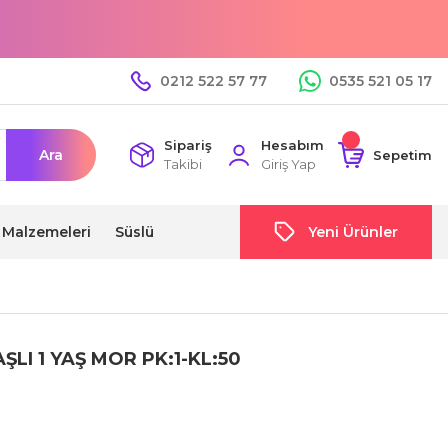
0212 522 57 77
0535 521 05 17
Sipariş
Hesabım
Ara
Sepetim
Takibi
Giriş Yap
i Malzemeleri
Süslü
Yeni Ürünler
ŞLI 1 YAŞ MOR PK:1-KL:50