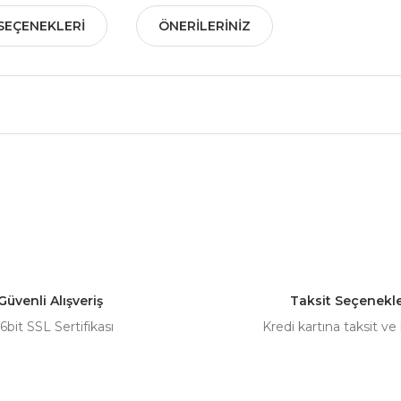
SEÇENEKLERI
ÖNERILERINIZ
nularda yetersiz gördüğünüz noktaları öneri formunu kullanarak tarafımız
Bu ürüne ilk yorumu siz yapın!
Yorum Yaz
Güvenli Alışveriş
Taksit Seçenekle
6bit SSL Sertifikası
Kredi kartına taksit ve