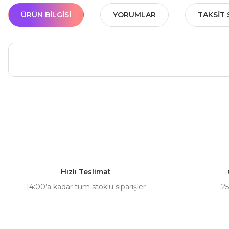
ÜRÜN BILGISI
YORUMLAR
TAKSIT 
Bu ürünün fiyat bilgisi, resim, ürün açıklamalarında ve diğer ko
Görüş ve önerileriniz için teşekkür ederiz.
Ürün resmi kalitesiz, bozuk veya görüntülenemiyor.
Ürün açıklamasında eksik bilgiler bulunuyor.
Hızlı Teslimat
Ürün bilgilerinde hatalar bulunuyor.
14:00’a kadar tüm stoklu siparişler
25
Ürün fiyatı diğer sitelerden daha pahalı.
Bu ürüne benzer farklı alternatifler olmalı.