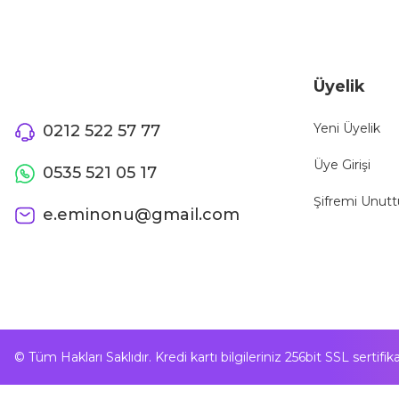
Üyelik
Yeni Üyelik
0212 522 57 77
Üye Girişi
0535 521 05 17
Şifremi Unut
e.eminonu@gmail.com
© Tüm Hakları Saklıdır. Kredi kartı bilgileriniz 256bit SSL sertifi