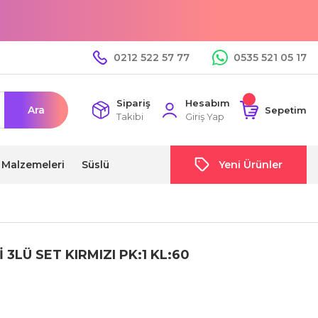
0212 522 57 77
0535 521 05 17
Sipariş
Hesabım
Ara
Sepetim
Takibi
Giriş Yap
i Malzemeleri
Süslü
Yeni Ürünler
3LÜ SET KIRMIZI PK:1 KL:60