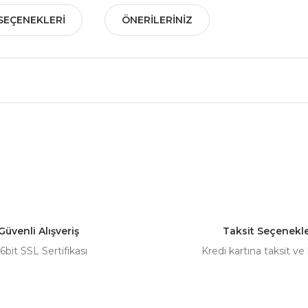
SEÇENEKLERI
ÖNERILERINIZ
nularda yetersiz gördüğünüz noktaları öneri formunu kullanarak tarafımız
Bu ürüne ilk yorumu siz yapın!
Yorum Yaz
Güvenli Alışveriş
Taksit Seçenekle
6bit SSL Sertifikası
Kredi kartına taksit ve