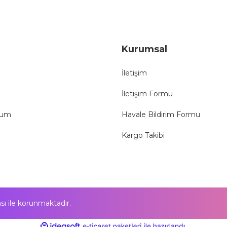
Gönder
Kurumsal
İletişim
İletişim Formu
tum
Havale Bildirim Formu
Kargo Takibi
kası ile korunmaktadır.
ile
ideasoft
e-