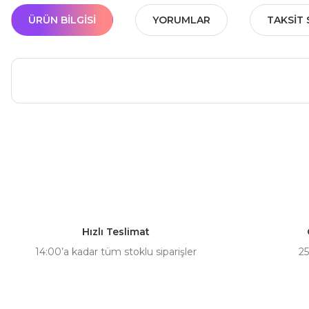
ÜRÜN BILGISI
YORUMLAR
TAKSIT 
Bu ürünün fiyat bilgisi, resim, ürün açıklamalarında ve diğer ko
Görüş ve önerileriniz için teşekkür ederiz.
Ürün resmi kalitesiz, bozuk veya görüntülenemiyor.
Ürün açıklamasında eksik bilgiler bulunuyor.
Hızlı Teslimat
Ürün bilgilerinde hatalar bulunuyor.
14:00’a kadar tüm stoklu siparişler
25
Ürün fiyatı diğer sitelerden daha pahalı.
Bu ürüne benzer farklı alternatifler olmalı.