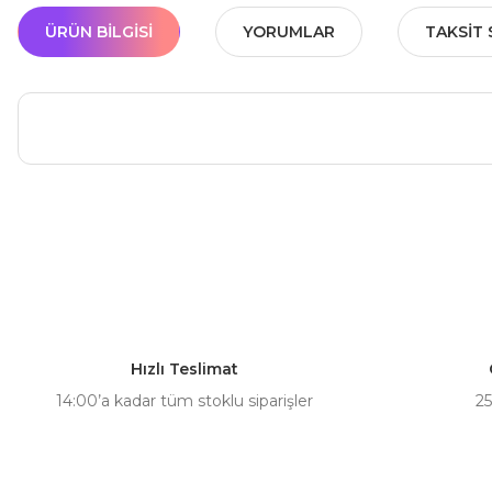
ÜRÜN BILGISI
YORUMLAR
TAKSIT 
Bu ürünün fiyat bilgisi, resim, ürün açıklamalarında ve diğer ko
Görüş ve önerileriniz için teşekkür ederiz.
Ürün resmi kalitesiz, bozuk veya görüntülenemiyor.
Ürün açıklamasında eksik bilgiler bulunuyor.
Hızlı Teslimat
Ürün bilgilerinde hatalar bulunuyor.
14:00’a kadar tüm stoklu siparişler
25
Ürün fiyatı diğer sitelerden daha pahalı.
Bu ürüne benzer farklı alternatifler olmalı.