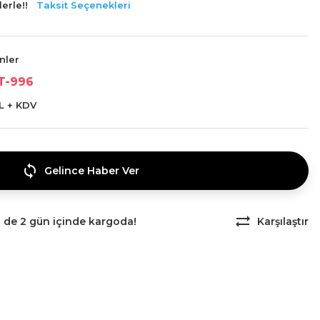
erle!!
Taksit Seçenekleri
ünler
T-996
L + KDV
Gelince Haber Ver
z de 2 gün içinde kargoda!
Karşılaştır