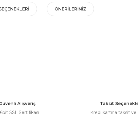
SEÇENEKLERI
ÖNERILERINIZ
nularda yetersiz gördüğünüz noktaları öneri formunu kullanarak tarafımız
Bu ürüne ilk yorumu siz yapın!
Yorum Yaz
Güvenli Alışveriş
Taksit Seçenekle
6bit SSL Sertifikası
Kredi kartına taksit ve