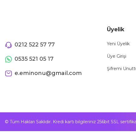
Üyelik
Yeni Üyelik
0212 522 57 77
Üye Girişi
0535 521 05 17
Şifremi Unut
e.eminonu@gmail.com
© Tüm Hakları Saklıdır. Kredi kartı bilgileriniz 256bit SSL sertifi