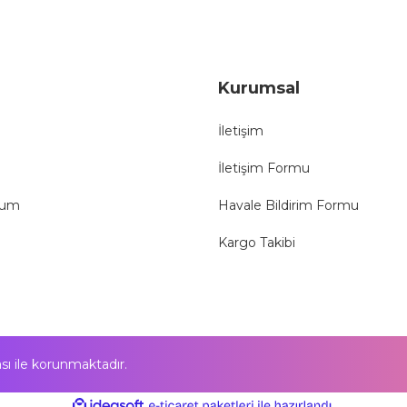
Gönder
Kurumsal
İletişim
İletişim Formu
tum
Havale Bildirim Formu
Kargo Takibi
kası ile korunmaktadır.
ile
ideasoft
e-