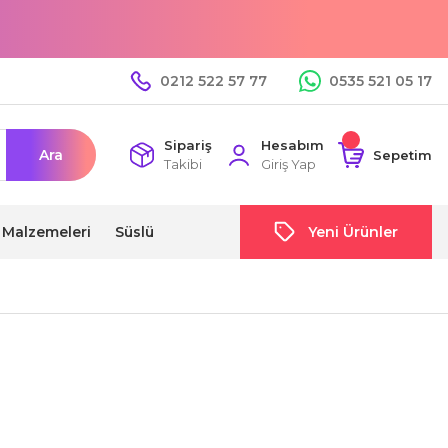
0212 522 57 77
0535 521 05 17
Sipariş
Hesabım
Ara
Sepetim
Takibi
Giriş Yap
i Malzemeleri
Süslü
Yeni Ürünler