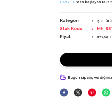
113,67 TL
'den başlayan taksitl
Kategori
Işıklı Ür
Stok Kodu
Mh_SS
Fiyat
877,50 T
Bugün sipariş verdiğini