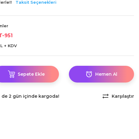
erle!!
Taksit Seçenekleri
ünler
T-951
TL + KDV
Sepete Ekle
Hemen Al
z de 2 gün içinde kargoda!
Karşılaştır