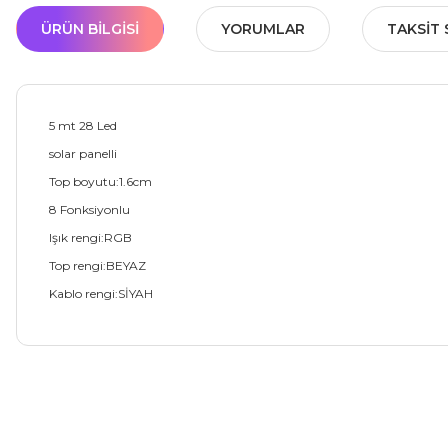
ÜRÜN BILGISI
YORUMLAR
TAKSIT 
5 mt 28 Led
solar panelli
Top boyutu:1.6cm
8 Fonksiyonlu
Işık rengi:RGB
Top rengi:BEYAZ
Kablo rengi:SİYAH
Bu ürünün fiyat bilgisi, resim, ürün açıklamalarında ve diğer ko
Görüş ve önerileriniz için teşekkür ederiz.