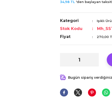
34,98 TL
'den başlayan taksitl
Kategori
Işıklı Ür
Stok Kodu
Mh_SS
Fiyat
270,00 
Bugün sipariş verdiğini