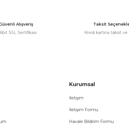
Bu ürüne ilk yorumu siz yapın!
Yorum Yaz
Güvenli Alışveriş
Taksit Seçenekle
6bit SSL Sertifikası
Kredi kartına taksit ve
Gönder
Kurumsal
İletişim
İletişim Formu
tum
Havale Bildirim Formu