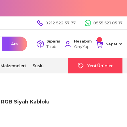
0212 522 57 77
0535 521 05 17
Sipariş
Hesabım
Ara
Sepetim
Takibi
Giriş Yap
i Malzemeleri
Süslü
Yeni Ürünler
 RGB Siyah Kablolu