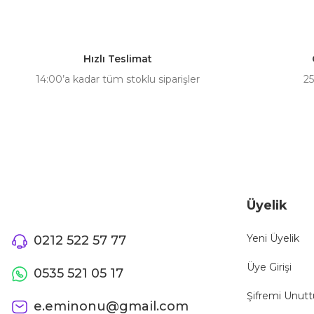
Ürün resmi kalitesiz, bozuk veya görüntülenemiyor.
Ürün açıklamasında eksik bilgiler bulunuyor.
Hızlı Teslimat
Ürün bilgilerinde hatalar bulunuyor.
14:00’a kadar tüm stoklu siparişler
25
Ürün fiyatı diğer sitelerden daha pahalı.
Bu ürüne benzer farklı alternatifler olmalı.
Üyelik
Yeni Üyelik
0212 522 57 77
Üye Girişi
0535 521 05 17
Şifremi Unut
e.eminonu@gmail.com