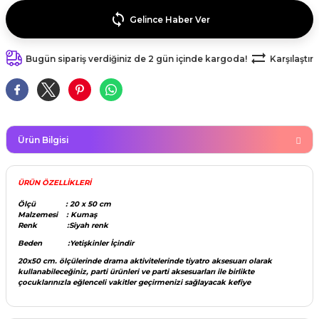
kahvesi modelleri (süslü
lığa Veda Parti Malzemeleri
ünler
r Oyunları
ler
nü Taş Baskı Ürünleri
Gelince Haber Ver
arlık,Notluk
arf Malzemeleri
amı Süsleri (Halloween)
ler
akter Maskeleri
 Ürünleri
ükseltici
Bugün sipariş verdiğiniz de 2 gün içinde kargoda!
Karşılaştır
er
ar Günü
r
meleri
ri
ar Süsleri
malzemeleri
uarları
İlk dişim
Ürün Bilgisi
nler
leri
ünler
ÜRÜN ÖZELLİKLERİ
K VE NİKAH Şekeri SARF
skeler
r
Ölçü : 20 x 50 cm
Malzemesi : Kumaş
Masa süsleri
Renk :Siyah renk
ünler
er
Beden :Yetişkinler İçindir
ri
20x50 cm. ölçülerinde drama aktivitelerinde tiyatro aksesuarı olarak
 ürünler
kullanabileceğiniz, parti ürünleri ve parti aksesuarları ile birlikte
çocuklarınızla eğlenceli vakitler geçirmenizi sağlayacak kefiye
emeleri
rünler