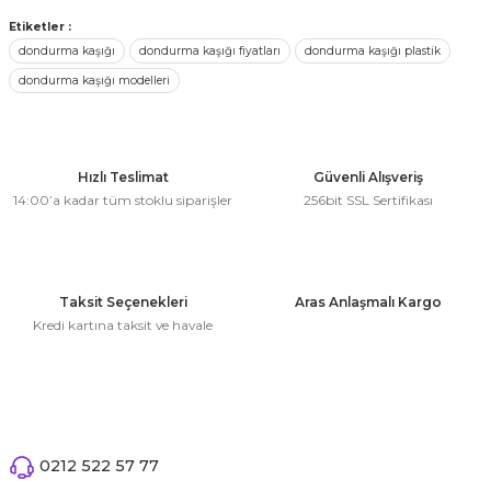
Yorum Yaz
rları
Bu ürünün fiyat bilgisi, resim, ürün açıklamalarında ve diğer
Etiketler :
r
konularda yetersiz gördüğünüz noktaları öneri formunu
dondurma kaşığı
dondurma kaşığı fiyatları
dondurma kaşığı plastik
kullanarak tarafımıza iletebilirsiniz.
 ve Çorap
dondurma kaşığı modelleri
Görüş ve önerileriniz için teşekkür ederiz.
 Objeler
eşitleri
Ürün resmi kalitesiz, bozuk veya görüntülenemiyor.
ler
Ürün açıklamasında eksik bilgiler bulunuyor.
Hızlı Teslimat
Güvenli Alışveriş
rı
ler
14:00’a kadar tüm stoklu siparişler
256bit SSL Sertifikası
Ürün bilgilerinde hatalar bulunuyor.
arı
Ürün fiyatı diğer sitelerden daha pahalı.
ticker
Bu ürüne benzer farklı alternatifler olmalı.
eşitleri
Taksit Seçenekleri
Aras Anlaşmalı Kargo
ri
Kredi kartına taksit ve havale
ı
bun Malzemeleri
eşitleri
Gönder
ünler
lzemeleri
0212 522 57 77