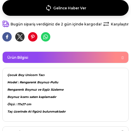
kahvesi modelleri (süslü
lığa Veda Parti Malzemeleri
ünler
r Oyunları
ler
nü Taş Baskı Ürünleri
Gelince Haber Ver
arlık,Notluk
arf Malzemeleri
amı Süsleri (Halloween)
ler
akter Maskeleri
 Ürünleri
ükseltici
Bugün sipariş verdiğiniz de 2 gün içinde kargoda!
Karşılaştır
er
ar Günü
r
meleri
ri
ar Süsleri
malzemeleri
uarları
İlk dişim
Ürün Bilgisi
nler
leri
ünler
Çocuk Boy Unicorn Tacı
K VE NİKAH Şekeri SARF
skeler
Model : Rengarenk Boynuz-Pullu
r
Rengarenk Boynuz ve Eşşiz Süsleme
Masa süsleri
Boynuz kısmı saten kaplamadır
ünler
er
Ölçü : 17x27 cm
ri
 ürünler
Taç üzerinde At figürü bulunmaktadır
emeleri
rünler