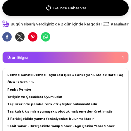
kahvesi modelleri (süslü
lığa Veda Parti Malzemeleri
ünler
r Oyunları
ler
nü Taş Baskı Ürünleri
Gelince Haber Ver
arlık,Notluk
arf Malzemeleri
amı Süsleri (Halloween)
ler
akter Maskeleri
 Ürünleri
ükseltici
Bugün sipariş verdiğiniz de 2 gün içinde kargoda!
Karşılaştır
er
ar Günü
r
meleri
ri
ar Süsleri
malzemeleri
uarları
İlk dişim
Ürün Bilgisi
nler
leri
ünler
Pembe Kanatlı Pembe Tüylü Led Işıklı 3 Fonksiyonlu Melek Hare Taç
K VE NİKAH Şekeri SARF
skeler
Ölçü : 20x25 cm
r
Renk : Pembe
Masa süsleri
Yetişkin ve Çocuklara Uyumludur
ünler
er
Taç üzerinde pembe renk otriş tüyler bulunmaktadır
ri
 ürünler
Taç kulak kısımları yumuşak pofuduk malzemeden üretilmiştir
3 Farklı Şekilde yanma fonksiyonları bulunmaktadır
emeleri
rünler
Sabit Yanar - Hızlı Şekilde Yanıp Söner - Ağır Çekim Yanar Söner