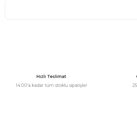
Bu ürünün fiyat bilgisi, resim, ürün açıklamalarında ve diğer ko
Görüş ve önerileriniz için teşekkür ederiz.
Ürün resmi kalitesiz, bozuk veya görüntülenemiyor.
Ürün açıklamasında eksik bilgiler bulunuyor.
Hızlı Teslimat
Ürün bilgilerinde hatalar bulunuyor.
14:00’a kadar tüm stoklu siparişler
25
Ürün fiyatı diğer sitelerden daha pahalı.
Bu ürüne benzer farklı alternatifler olmalı.