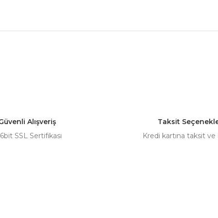
nularda yetersiz gördüğünüz noktaları öneri formunu kullanarak tarafımız
Bu ürüne ilk yorumu siz yapın!
Yorum Yaz
Güvenli Alışveriş
Taksit Seçenekle
6bit SSL Sertifikası
Kredi kartına taksit ve