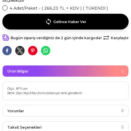
SEÇENEKLER
kahvesi modelleri (süslü
lığa Veda Parti Malzemeleri
ünler
r Oyunları
ler
nü Taş Baskı Ürünleri
4 Adet/Paket - ( 266,23 TL + KDV ) ( TÜKENDİ )
arlık,Notluk
arf Malzemeleri
amı Süsleri (Halloween)
ler
akter Maskeleri
 Ürünleri
Gelince Haber Ver
ükseltici
er
ar Günü
r
meleri
Bugün sipariş verdiğiniz de 2 gün içinde kargoda!
Karşılaştır
ri
ar Süsleri
malzemeleri
uarları
İlk dişim
nler
leri
ünler
Ürün Bilgisi
K VE NİKAH Şekeri SARF
skeler
r
Ölçü : 8*11 cm
Masa süsleri
Renk :(Sarı,Yeşil,Mavi,Kırmızı)Karışık renk gönderilir
ünler
er
ri
Yorumlar
 ürünler
emeleri
rünler
Taksit Seçenekleri