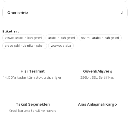
rları
Bu ürüne ilk yorumu siz yapın!
r
Önerileriniz
 ve Çorap
 Objeler
Yorum Yaz
Bu ürünün fiyat bilgisi, resim, ürün açıklamalarında ve diğer
Etiketler :
eşitleri
konularda yetersiz gördüğünüz noktaları öneri formunu
ler
vosvos araba nikah şekeri
araba nikah şekeri
sevimli araba nikah şekeri
kullanarak tarafımıza iletebilirsiniz.
araba şeklinde nikah şekeri
woswos araba
Görüş ve önerileriniz için teşekkür ederiz.
rı
ler
arı
Ürün resmi kalitesiz, bozuk veya görüntülenemiyor.
ticker
Ürün açıklamasında eksik bilgiler bulunuyor.
Hızlı Teslimat
Güvenli Alışveriş
eşitleri
14:00’a kadar tüm stoklu siparişler
256bit SSL Sertifikası
Ürün bilgilerinde hatalar bulunuyor.
ri
Ürün fiyatı diğer sitelerden daha pahalı.
ı
Bu ürüne benzer farklı alternatifler olmalı.
bun Malzemeleri
Taksit Seçenekleri
Aras Anlaşmalı Kargo
eşitleri
ünler
Kredi kartına taksit ve havale
lzemeleri