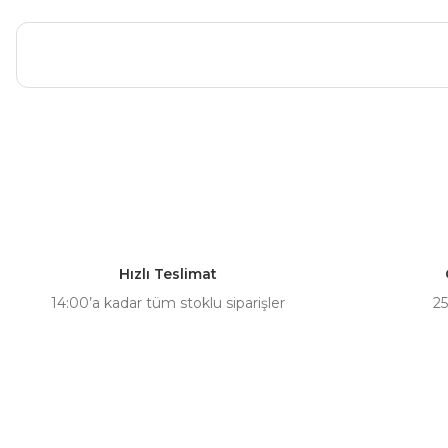
Bu ürünün fiyat bilgisi, resim, ürün açıklamalarında ve diğer ko
Görüş ve önerileriniz için teşekkür ederiz.
Ürün resmi kalitesiz, bozuk veya görüntülenemiyor.
Ürün açıklamasında eksik bilgiler bulunuyor.
Hızlı Teslimat
Ürün bilgilerinde hatalar bulunuyor.
14:00’a kadar tüm stoklu siparişler
25
Ürün fiyatı diğer sitelerden daha pahalı.
Bu ürüne benzer farklı alternatifler olmalı.