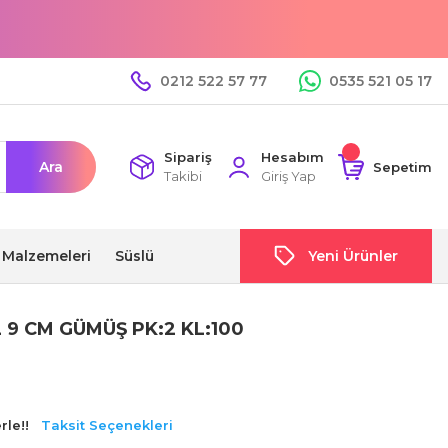
0212 522 57 77
0535 521 05 17
Sipariş
Hesabım
Ara
Sepetim
Takibi
Giriş Yap
i Malzemeleri
Süslü
Yeni Ürünler
 9 CM GÜMÜŞ PK:2 KL:100
rle!!
Taksit Seçenekleri