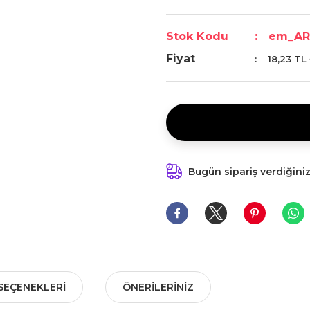
Stok Kodu
em_AR
Fiyat
18,23 TL
Bugün sipariş verdiğini
SEÇENEKLERI
ÖNERILERINIZ