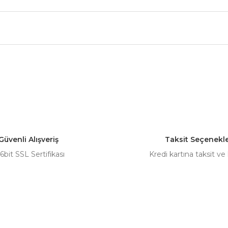
nularda yetersiz gördüğünüz noktaları öneri formunu kullanarak tarafımız
Bu ürüne ilk yorumu siz yapın!
Yorum Yaz
Güvenli Alışveriş
Taksit Seçenekle
6bit SSL Sertifikası
Kredi kartına taksit ve