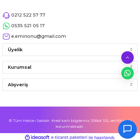
0212 522 57 77
Gönder
0535 521 05 17
e.eminonu@gmail.com
Üyelik
Kurumsal
Alışveriş
© Tüm Hakları Saklıdır. Kredi kartı bilgileriniz 256bit SSL sertifikası ile
korunmaktadır.
ideasoft
ile
e-