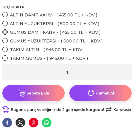
kahvesi modelleri (süslü
lığa Veda Parti Malzemeleri
ünler
r Oyunları
ler
nü Taş Baskı Ürünleri
SEÇENEKLER
arlık,Notluk
arf Malzemeleri
ALTIN DAMT KAHV - ( 455,00 TL + KDV )
amı Süsleri (Halloween)
ler
akter Maskeleri
 Ürünleri
ükseltici
ALTIN YUZUKTEPSI - ( 500,00 TL + KDV )
er
GUMUS DAMT KAHV - ( 455,00 TL + KDV )
ar Günü
r
meleri
GUMUS YUZUKTEPSI - ( 500,00 TL + KDV )
ri
TAKIM ALTIN - ( 945,00 TL + KDV )
ar Süsleri
malzemeleri
uarları
İlk dişim
TAKIM GUMUS - ( 945,00 TL + KDV )
nler
leri
ünler
K VE NİKAH Şekeri SARF
skeler
r
Sepete Ekle
Hemen Al
Masa süsleri
ünler
er
Bugün sipariş verdiğiniz de 2 gün içinde kargoda!
Karşılaştır
ri
 ürünler
emeleri
rünler