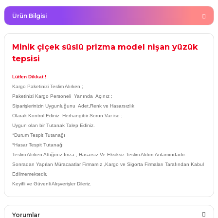
rları
Ürün Bilgisi
r
 ve Çorap
 Objeler
Minik çiçek süslü prizma model nişan yüzük
eşitleri
tepsisi
ler
Lütfen Dikkat !
rı
ler
Kargo Paketinizi Teslim Alırken ;
Paketinizi Kargo Personeli Yanında Açınız ;
arı
Siparişlerinizin Uygunluğunu Adet,Renk ve Hasarsızlık
ticker
Olarak Kontrol Ediniz. Herhangibir Sorun Var ise ;
Uygun olan bir Tutanak Talep Ediniz.
eşitleri
ri
*Durum Tespit Tutanağı
*Hasar Tespit Tutanağı
ı
Teslim Alırken Attığınız İmza ; Hasarsız Ve Eksiksiz Teslim Aldım.Anlamındadır.
bun Malzemeleri
Sonradan Yapılan Müracaatlar Firmamız ,Kargo ve Sigorta Firmaları Tarafından Kabul
eşitleri
Edilmemektedir.
ünler
Keyifli ve Güvenli Alışverişler Dileriz.
lzemeleri
Yorumlar