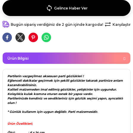
kahvesi modelleri (süslü
lığa Veda Parti Malzemeleri
ünler
r Oyunları
ler
nü Taş Baskı Ürünleri
Gelince Haber Ver
arlık,Notluk
arf Malzemeleri
amı Süsleri (Halloween)
ler
akter Maskeleri
 Ürünleri
ükseltici
Bugün sipariş verdiğiniz de 2 gün içinde kargoda!
Karşılaştır
er
ar Günü
r
meleri
ri
ar Süsleri
malzemeleri
uarları
İlk dişim
Ürün Bilgisi
nler
leri
ünler
Partilerin vazgeçilmez aksesuarı parti gözlükleri !
K VE NİKAH Şekeri SARF
skeler
Eğlenceli dakikalar geçirmek için şekilli gözlükler takarak partinize anlam
r
kazandırabilirsiniz.
Kaliteli malzemeden imal edilmiş gözlükler, yetişkinler için uygundur.
Masa süsleri
Kolaylıkla kulak kısmına oturan esnek bir yapısı vardır.
Partilerinizde kendiniz ve sevdikleriniz için gözlük seçimi yapın, ayrıcalıklı
ünler
er
olun !
ri
* Günlük kullanım için uygun değildir. Parti malzemesidir.
 ürünler
emeleri
Ürün Özellikleri;
rünler
Ölçü : 6 x 14 cm