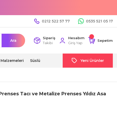
0212 522 57 77
0535 521 05 17
Sipariş
Hesabım
Ara
Sepetim
Takibi
Giriş Yap
i Malzemeleri
Süslü
Yeni Ürünler
renses Tacı ve Metalize Prenses Yıldız Asa