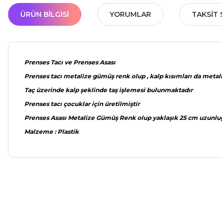
ÜRÜN BILGISI
YORUMLAR
TAKSIT 
Prenses Tacı ve Prenses Asası
Prenses tacı metalize gümüş renk olup , kalp kısımları da meta
Taç üzerinde kalp şeklinde taş işlemesi bulunmaktadır
Prenses tacı çocuklar için üretilmiştir
Prenses Asası Metalize Gümüş Renk olup yaklaşık 25 cm uzunlu
Malzeme : Plastik
Bu ürünün fiyat bilgisi, resim, ürün açıklamalarında ve diğer ko
Görüş ve önerileriniz için teşekkür ederiz.