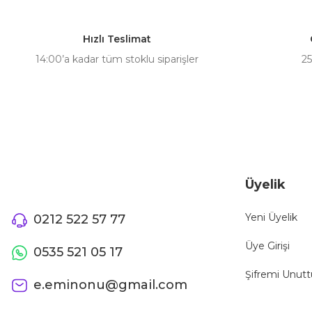
Ürün resmi kalitesiz, bozuk veya görüntülenemiyor.
Ürün açıklamasında eksik bilgiler bulunuyor.
Hızlı Teslimat
Ürün bilgilerinde hatalar bulunuyor.
14:00’a kadar tüm stoklu siparişler
25
Ürün fiyatı diğer sitelerden daha pahalı.
Bu ürüne benzer farklı alternatifler olmalı.
Üyelik
Yeni Üyelik
0212 522 57 77
Üye Girişi
0535 521 05 17
Şifremi Unut
e.eminonu@gmail.com