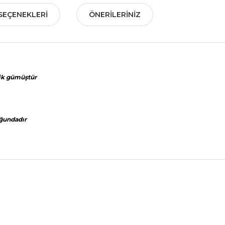
SEÇENEKLERI
ÖNERILERINIZ
lik gümüştür
ğundadır
nularda yetersiz gördüğünüz noktaları öneri formunu kullanarak tarafımız
Bu ürüne ilk yorumu siz yapın!