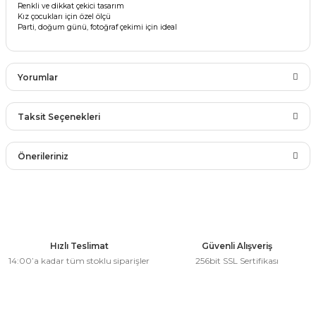
Renkli ve dikkat çekici tasarım
rları
Kız çocukları için özel ölçü
r
Parti, doğum günü, fotoğraf çekimi için ideal
 ve Çorap
 Objeler
Yorumlar
eşitleri
ler
rı
Taksit Seçenekleri
ler
Bu ürüne ilk yorumu siz yapın!
arı
Önerileriniz
ticker
eşitleri
Yorum Yaz
ri
Bu ürünün fiyat bilgisi, resim, ürün açıklamalarında ve diğer
konularda yetersiz gördüğünüz noktaları öneri formunu
ı
kullanarak tarafımıza iletebilirsiniz.
bun Malzemeleri
Görüş ve önerileriniz için teşekkür ederiz.
Hızlı Teslimat
Güvenli Alışveriş
eşitleri
14:00’a kadar tüm stoklu siparişler
256bit SSL Sertifikası
ünler
Ürün resmi kalitesiz, bozuk veya görüntülenemiyor.
lzemeleri
Ürün açıklamasında eksik bilgiler bulunuyor.
Ürün bilgilerinde hatalar bulunuyor.