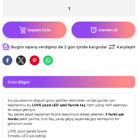
kahvesi modelleri (süslü
lığa Veda Parti Malzemeleri
ünler
r Oyunları
ler
nü Taş Baskı Ürünleri
arlık,Notluk
arf Malzemeleri
amı Süsleri (Halloween)
ler
akter Maskeleri
 Ürünleri
ükseltici
er
Sepete Ekle
Hemen Al
ar Günü
r
meleri
ri
Bugün sipariş verdiğiniz de 2 gün içinde kargoda!
Karşılaştır
ar Süsleri
malzemeleri
uarları
İlk dişim
nler
leri
ünler
Ürün Bilgisi
K VE NİKAH Şekeri SARF
skeler
r
Masa süsleri
Kız çocuklarının doğum günü partileri, etkinlikleri ve özel günleri için
ünler
er
tasarlanmış bu
LOVE yazılı LED ışıklı fiyonk taç
, hem şıklığı hem eğlenceyi
bir araya getiriyor.
ri
Taç, parlak payet kaplamalı fiyonk tasarımıyla dikkat çekerken,
3 farklı ışık
 ürünler
modu
(sabit yanma, hızlı flaş, yavaş geçiş) sayesinde göz kamaştırıcı bir
görünüm sunar.
emeleri
LOVE yazılı parlak fiyonk
rünler
3 modlu LED ışık özelliği