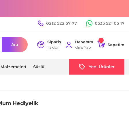
0212 522 57 77
0535 521 05 17
Sipariş
Hesabım
Ara
Sepetim
Takibi
Giriş Yap
i Malzemeleri
Süslü
Yeni Ürünler
 Mum Hediyelik