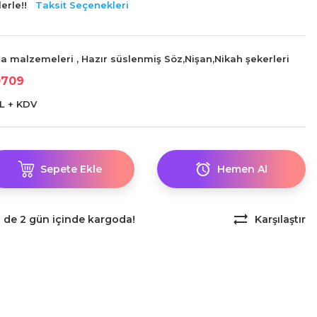
erle!!
Taksit Seçenekleri
na malzemeleri
,
Hazır süslenmiş Söz,Nişan,Nikah şekerleri
0709
L + KDV
Sepete Ekle
Hemen Al
z de 2 gün içinde kargoda!
Karşılaştır