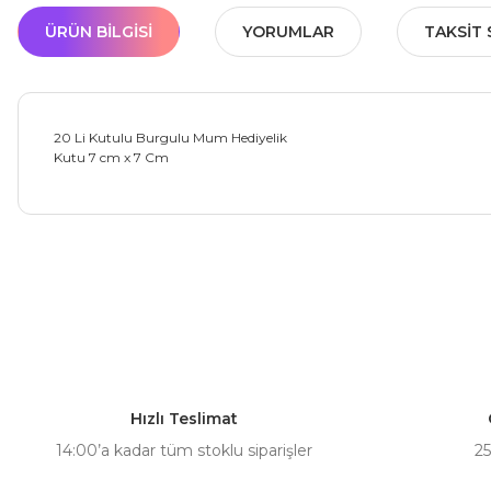
ÜRÜN BILGISI
YORUMLAR
TAKSIT 
20 Li Kutulu Burgulu Mum Hediyelik
Kutu 7 cm x 7 Cm
Bu ürünün fiyat bilgisi, resim, ürün açıklamalarında ve diğer ko
Görüş ve önerileriniz için teşekkür ederiz.
Ürün resmi kalitesiz, bozuk veya görüntülenemiyor.
Ürün açıklamasında eksik bilgiler bulunuyor.
Hızlı Teslimat
Ürün bilgilerinde hatalar bulunuyor.
14:00’a kadar tüm stoklu siparişler
25
Ürün fiyatı diğer sitelerden daha pahalı.