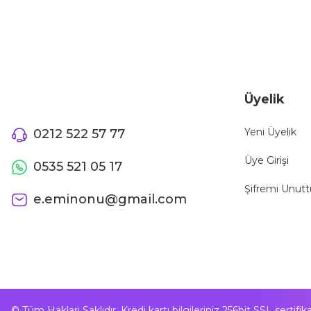
Bu ürüne benzer farklı alternatifler olmalı.
Üyelik
Yeni Üyelik
0212 522 57 77
Üye Girişi
0535 521 05 17
Şifremi Unut
e.eminonu@gmail.com
© Tüm Hakları Saklıdır. Kredi kartı bilgileriniz 256bit SSL sertifi