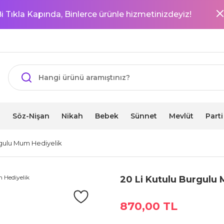
i Tıkla Kapında, Binlerce ürünle hizmetinizdeyiz!
i
Söz-Nişan
Nikah
Bebek
Sünnet
Mevlüt
Part
rgulu Mum Hediyelik
20 Li Kutulu Burgulu
870,00 TL