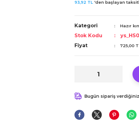
93,92 TL
'den başlayan taksitl
Kategori
Hazır kı
Stok Kodu
ys_HS
Fiyat
725,00 T
Bugün sipariş verdiğini