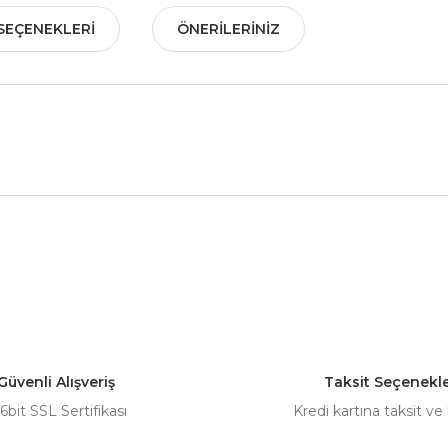
SEÇENEKLERI
ÖNERILERINIZ
nularda yetersiz gördüğünüz noktaları öneri formunu kullanarak tarafımız
Bu ürüne ilk yorumu siz yapın!
Yorum Yaz
Güvenli Alışveriş
Taksit Seçenekle
6bit SSL Sertifikası
Kredi kartına taksit ve