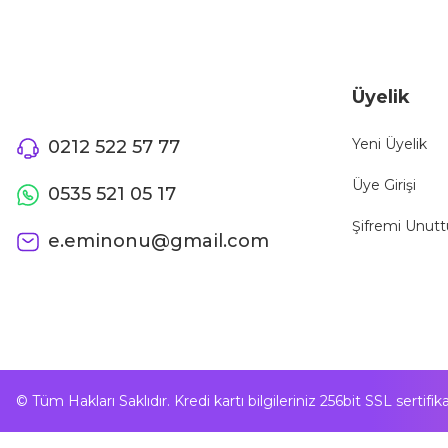
Üyelik
Yeni Üyelik
0212 522 57 77
Üye Girişi
0535 521 05 17
Şifremi Unut
e.eminonu@gmail.com
© Tüm Hakları Saklıdır. Kredi kartı bilgileriniz 256bit SSL sertifi