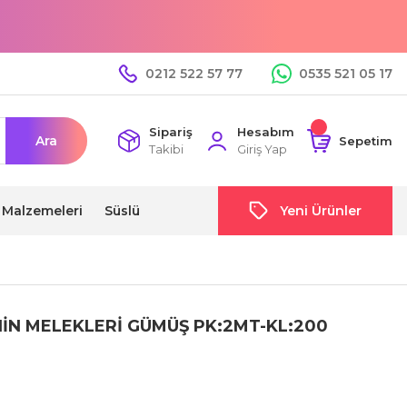
0212 522 57 77
0535 521 05 17
Sipariş
Hesabım
Ara
Sepetim
Takibi
Giriş Yap
i Malzemeleri
Süslü
Yeni Ürünler
İN MELEKLERİ GÜMÜŞ PK:2MT-KL:200