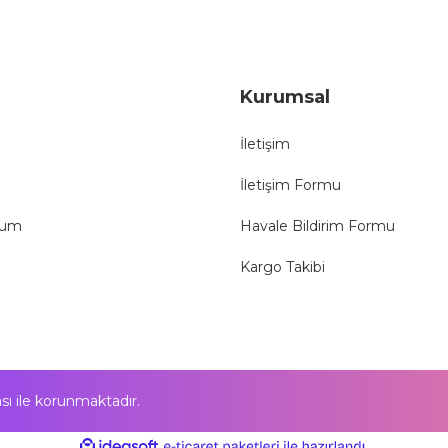
Gönder
Kurumsal
İletişim
İletişim Formu
tum
Havale Bildirim Formu
Kargo Takibi
kası ile korunmaktadır.
ile
ideasoft
e-