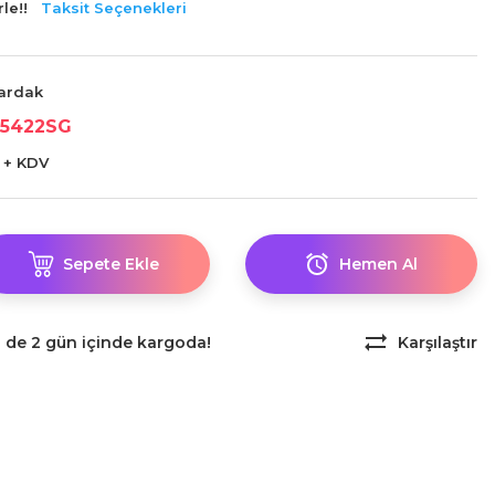
le!!
Taksit Seçenekleri
ardak
5422SG
 + KDV
Sepete Ekle
Hemen Al
z de 2 gün içinde kargoda!
Karşılaştır