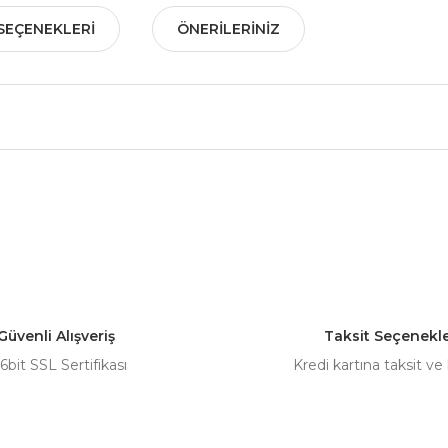
SEÇENEKLERI
ÖNERILERINIZ
nularda yetersiz gördüğünüz noktaları öneri formunu kullanarak tarafımız
Bu ürüne ilk yorumu siz yapın!
Yorum Yaz
Güvenli Alışveriş
Taksit Seçenekle
6bit SSL Sertifikası
Kredi kartına taksit ve