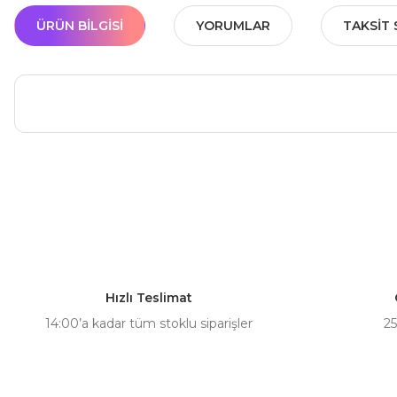
ÜRÜN BILGISI
YORUMLAR
TAKSIT 
Bu ürünün fiyat bilgisi, resim, ürün açıklamalarında ve diğer ko
Görüş ve önerileriniz için teşekkür ederiz.
Ürün resmi kalitesiz, bozuk veya görüntülenemiyor.
Ürün açıklamasında eksik bilgiler bulunuyor.
Hızlı Teslimat
Ürün bilgilerinde hatalar bulunuyor.
14:00’a kadar tüm stoklu siparişler
25
Ürün fiyatı diğer sitelerden daha pahalı.
Bu ürüne benzer farklı alternatifler olmalı.