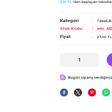
3,21 TL
'den başlayan taksitler
Kategori
Tabak,B
Stok Kodu
em_AR
Fiyat
27,00 TL
Bugün sipariş verdiğini