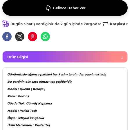
kahvesi modelleri (süslü
lığa Veda Parti Malzemeleri
ünler
r Oyunları
ler
nü Taş Baskı Ürünleri
Gelince Haber Ver
arlık,Notluk
arf Malzemeleri
amı Süsleri (Halloween)
ler
akter Maskeleri
 Ürünleri
ükseltici
Bugün sipariş verdiğiniz de 2 gün içinde kargoda!
Karşılaştır
er
ar Günü
r
meleri
ri
ar Süsleri
malzemeleri
uarları
İlk dişim
Ürün Bilgisi
nler
leri
ünler
Günümüzde eğlence partileri her kesim tarafından yapılmaktadır
K VE NİKAH Şekeri SARF
skeler
Bu partinin olmazsa olmazı taç çeşitleridir
r
Model : Quenn ( Kraliçe )
Masa süsleri
Renk : Gümüş
ünler
er
Gövde Tipi : Gümüş Kaplama
ri
 ürünler
Model : Parlak Taşlı
Ölçü : Yetişkin ve Çocuk
emeleri
rünler
Ürün Malzemesi : Kristal Taş