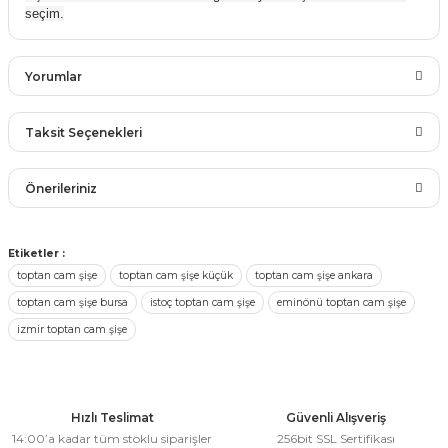
seçim.
rları
r
 ve Çorap
Yorumlar
 Objeler
eşitleri
ler
Taksit Seçenekleri
rı
Bu ürüne ilk yorumu siz yapın!
ler
Önerileriniz
arı
ticker
Yorum Yaz
Bu ürünün fiyat bilgisi, resim, ürün açıklamalarında ve diğer
Etiketler :
eşitleri
konularda yetersiz gördüğünüz noktaları öneri formunu
toptan cam şişe
toptan cam şişe küçük
toptan cam şişe ankara
ri
kullanarak tarafımıza iletebilirsiniz.
toptan cam şişe bursa
istoç toptan cam şişe
eminönü toptan cam şişe
Görüş ve önerileriniz için teşekkür ederiz.
ı
bun Malzemeleri
izmir toptan cam şişe
Ürün resmi kalitesiz, bozuk veya görüntülenemiyor.
eşitleri
ünler
Ürün açıklamasında eksik bilgiler bulunuyor.
lzemeleri
Ürün bilgilerinde hatalar bulunuyor.
Hızlı Teslimat
Güvenli Alışveriş
14:00’a kadar tüm stoklu siparişler
256bit SSL Sertifikası
Ürün fiyatı diğer sitelerden daha pahalı.