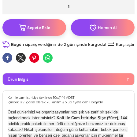
kahvesi modelleri (süslü
lığa Veda Parti Malzemeleri
ünler
r Oyunları
ler
nü Taş Baskı Ürünleri
arlık,Notluk
arf Malzemeleri
amı Süsleri (Halloween)
ler
akter Maskeleri
 Ürünleri
ükseltici
er
Sepete Ekle
Hemen Al
ar Günü
r
meleri
ri
Bugün sipariş verdiğiniz de 2 gün içinde kargoda!
Karşılaştır
ar Süsleri
malzemeleri
uarları
İlk dişim
nler
leri
ünler
Ürün Bilgisi
K VE NİKAH Şekeri SARF
skeler
r
Masa süsleri
Koli İle cam istiridye Şeklinde 50cc)144 ADET
ünler
er
İçindeki sıvı görsel olarak kullanılmış olup fiyata dahil değildir
ri
Özel günlerinizi ve organizasyonlarınızı şık ve zarif bir şekilde 
 ürünler
taçlandırmak ister misiniz? 
Koli ile Cam İstiridye Şişe (50cc)
, 144 
adetlik pratik paketi ile her türlü etkinliğinize benzersiz bir dokunuş 
emeleri
katacak! Nikah şekercileri, doğum günü kutlamaları, bebek partileri, 
rünler
nişan törenleri ve benzeri özel organizasyonlar için mükemmel bir 