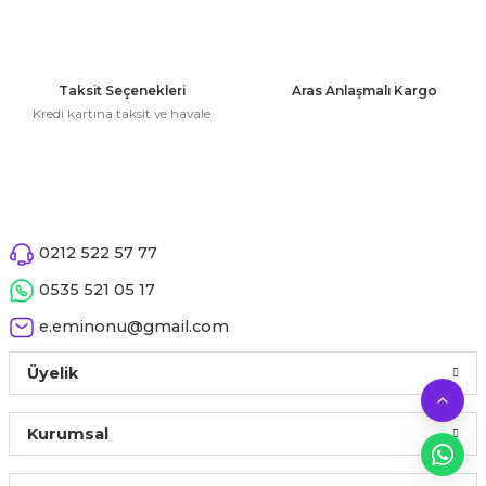
 Çeşitleri
Bu ürüne benzer farklı alternatifler olmalı.
tleri
Taksit Seçenekleri
Aras Anlaşmalı Kargo
Kredi kartına taksit ve havale
leri
Gönder
i
rleri
0212 522 57 77
net ve Dekor Maske
0535 521 05 17
e.eminonu@gmail.com
ve Bıyık
Üyelik
ümleri
Kurumsal