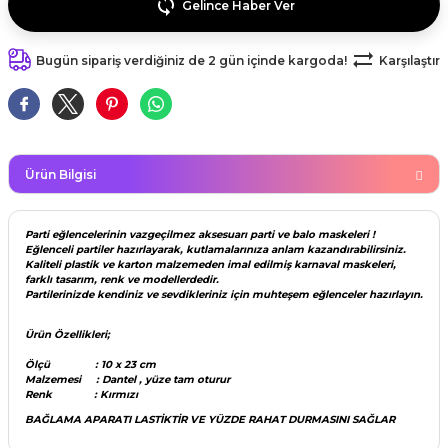
Gelince Haber Ver
kahvesi modelleri (süslü
lığa Veda Parti Malzemeleri
ünler
r Oyunları
ler
nü Taş Baskı Ürünleri
arlık,Notluk
arf Malzemeleri
Bugün sipariş verdiğiniz de 2 gün içinde kargoda!
Karşılaştır
amı Süsleri (Halloween)
ler
akter Maskeleri
 Ürünleri
ükseltici
er
ar Günü
r
meleri
ri
ar Süsleri
malzemeleri
uarları
Ürün Bilgisi
İlk dişim
nler
leri
ünler
Parti eğlencelerinin vazgeçilmez aksesuarı parti ve balo maskeleri !
Eğlenceli partiler hazırlayarak, kutlamalarınıza anlam kazandırabilirsiniz.
Kaliteli plastik ve karton malzemeden imal edilmiş karnaval maskeleri,
K VE NİKAH Şekeri SARF
skeler
farklı tasarım, renk ve modellerdedir.
r
Partilerinizde kendiniz ve sevdikleriniz için muhteşem eğlenceler hazırlayın.
Masa süsleri
ünler
er
Ürün Özellikleri;
Ölçü : 10 x 23 cm
ri
Malzemesi : Dantel , yüze tam oturur
 ürünler
Renk : Kırmızı
emeleri
BAĞLAMA APARATI LASTİKTİR VE YÜZDE RAHAT DURMASINI SAĞLAR
rünler