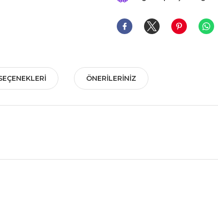
SEÇENEKLERI
ÖNERILERINIZ
nularda yetersiz gördüğünüz noktaları öneri formunu kullanarak tarafımız
Bu ürüne ilk yorumu siz yapın!