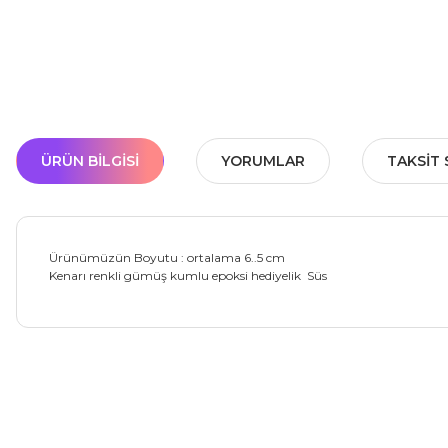
ÜRÜN BILGISI
YORUMLAR
TAKSIT 
Ürünümüzün Boyutu : ortalama 6..5 cm
Kenarı renkli gümüş kumlu epoksi hediyelik Süs
Bu ürünün fiyat bilgisi, resim, ürün açıklamalarında ve diğer ko
Görüş ve önerileriniz için teşekkür ederiz.