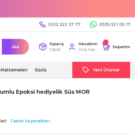
0212 522 57 77
0535 521 05 17
Sipariş
Hesabım
Ara
Sepetim
Takibi
Giriş Yap
i Malzemeleri
Süslü
Yeni Ürünler
kumlu Epoksi hediyelik Süs MOR
le!!
Taksit Seçenekleri