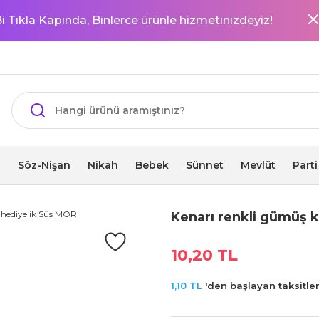
i Tıkla Kapında, Binlerce ürünle hizmetinizdeyiz!
i
Söz-Nişan
Nikah
Bebek
Sünnet
Mevlüt
Part
Kenarı renkli gümüş 
10,20 TL
1,10 TL
'den başlayan taksitler