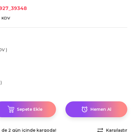
1927_39348
+ KDV
DV )
)
Sepete Ekle
Hemen Al
z de 2 gün içinde kargoda!
Karşılaştır