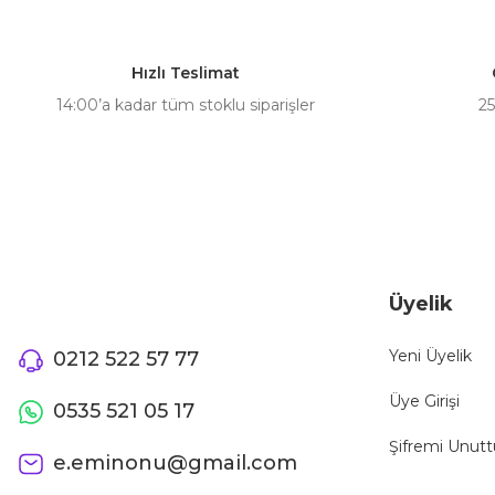
Ürün resmi kalitesiz, bozuk veya görüntülenemiyor.
Ürün açıklamasında eksik bilgiler bulunuyor.
Hızlı Teslimat
Ürün bilgilerinde hatalar bulunuyor.
14:00’a kadar tüm stoklu siparişler
25
Ürün fiyatı diğer sitelerden daha pahalı.
Bu ürüne benzer farklı alternatifler olmalı.
Üyelik
Yeni Üyelik
0212 522 57 77
Üye Girişi
0535 521 05 17
Şifremi Unut
e.eminonu@gmail.com