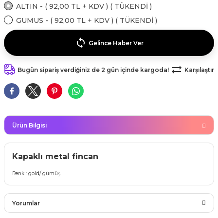
kahvesi modelleri (süslü
ALTIN - ( 92,00 TL + KDV ) ( TÜKENDİ )
lığa Veda Parti Malzemeleri
ünler
r Oyunları
ler
nü Taş Baskı Ürünleri
arlık,Notluk
GUMUS - ( 92,00 TL + KDV ) ( TÜKENDİ )
arf Malzemeleri
amı Süsleri (Halloween)
ler
akter Maskeleri
 Ürünleri
ükseltici
Gelince Haber Ver
er
ar Günü
r
meleri
ri
Bugün sipariş verdiğiniz de 2 gün içinde kargoda!
Karşılaştır
ar Süsleri
malzemeleri
uarları
İlk dişim
nler
leri
ünler
Ürün Bilgisi
K VE NİKAH Şekeri SARF
skeler
r
Masa süsleri
Kapaklı metal fincan
ünler
er
Renk : gold/ gümüş
ri
 ürünler
emeleri
Yorumlar
rünler