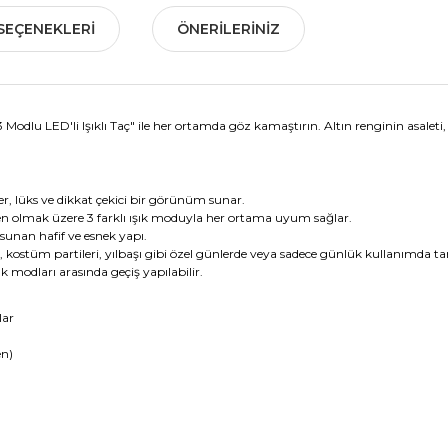
SEÇENEKLERI
ÖNERILERINIZ
3 Modlu LED'li Işıklı Taç" ile her ortamda göz kamaştırın. Altın renginin asale
ler, lüks ve dikkat çekici bir görünüm sunar.
en olmak üzere 3 farklı ışık moduyla her ortama uyum sağlar.
 sunan hafif ve esnek yapı.
er, kostüm partileri, yılbaşı gibi özel günlerde veya sadece günlük kullanımd
k modları arasında geçiş yapılabilir.
lar
en)