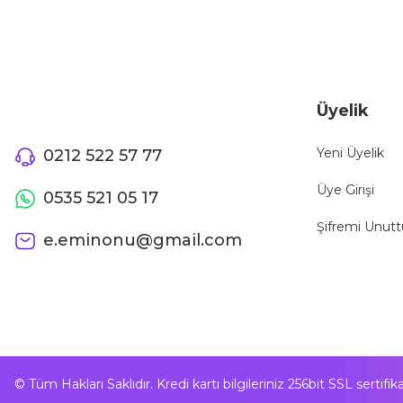
Üyelik
Yeni Üyelik
0212 522 57 77
Üye Girişi
0535 521 05 17
Şifremi Unut
e.eminonu@gmail.com
© Tüm Hakları Saklıdır. Kredi kartı bilgileriniz 256bit SSL sertifi