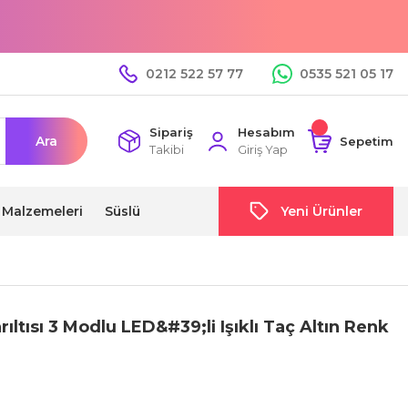
0212 522 57 77
0535 521 05 17
Sipariş
Hesabım
Ara
Sepetim
Takibi
Giriş Yap
i Malzemeleri
Süslü
Yeni Ürünler
ıltısı 3 Modlu LED&#39;li Işıklı Taç Altın Renk