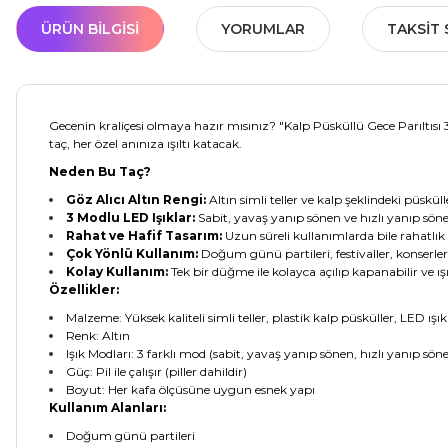
ÜRÜN BILGISI
YORUMLAR
TAKSIT 
Gecenin kraliçesi olmaya hazır mısınız? "Kalp Püsküllü Gece Parıltısı 
taç, her özel anınıza ışıltı katacak.
Neden Bu Taç?
Göz Alıcı Altın Rengi:
Altın simli teller ve kalp şeklindeki püskül
3 Modlu LED Işıklar:
Sabit, yavaş yanıp sönen ve hızlı yanıp sön
Rahat ve Hafif Tasarım:
Uzun süreli kullanımlarda bile rahatlık
Çok Yönlü Kullanım:
Doğum günü partileri, festivaller, konserl
Kolay Kullanım:
Tek bir düğme ile kolayca açılıp kapanabilir ve ışı
Özellikler:
Malzeme: Yüksek kaliteli simli teller, plastik kalp püsküller, LED ışık
Renk: Altın
Işık Modları: 3 farklı mod (sabit, yavaş yanıp sönen, hızlı yanıp sön
Güç: Pil ile çalışır (piller dahildir)
Boyut: Her kafa ölçüsüne uygun esnek yapı
Kullanım Alanları:
Doğum günü partileri