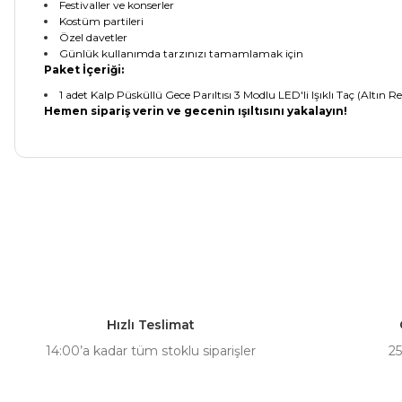
Festivaller ve konserler
Kostüm partileri
Özel davetler
Günlük kullanımda tarzınızı tamamlamak için
Paket İçeriği:
1 adet Kalp Püsküllü Gece Parıltısı 3 Modlu LED'li Işıklı Taç (Altın R
Hemen sipariş verin ve gecenin ışıltısını yakalayın!
Bu ürünün fiyat bilgisi, resim, ürün açıklamalarında ve diğer ko
Görüş ve önerileriniz için teşekkür ederiz.
Ürün resmi kalitesiz, bozuk veya görüntülenemiyor.
Ürün açıklamasında eksik bilgiler bulunuyor.
Hızlı Teslimat
Ürün bilgilerinde hatalar bulunuyor.
14:00’a kadar tüm stoklu siparişler
25
Ürün fiyatı diğer sitelerden daha pahalı.
Bu ürüne benzer farklı alternatifler olmalı.