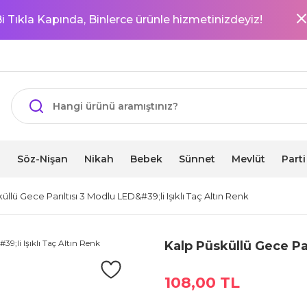
i Tıkla Kapında, Binlerce ürünle hizmetinizdeyiz!
i
Söz-Nişan
Nikah
Bebek
Sünnet
Mevlüt
Part
üllü Gece Parıltısı 3 Modlu LED&#39;li Işıklı Taç Altın Renk
Kalp Püsküllü Gece Par
108,00 TL