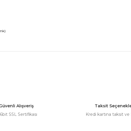
enk)
nularda yetersiz gördüğünüz noktaları öneri formunu kullanarak tarafımız
Bu ürüne ilk yorumu siz yapın!
Yorum Yaz
Güvenli Alışveriş
Taksit Seçenekle
6bit SSL Sertifikası
Kredi kartına taksit ve