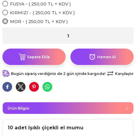
kahvesi modelleri (süslü
FUSYA - ( 250,00 TL + KDV )
lığa Veda Parti Malzemeleri
ünler
r Oyunları
ler
nü Taş Baskı Ürünleri
arlık,Notluk
KIRMIZI - ( 250,00 TL + KDV )
arf Malzemeleri
MOR - ( 250,00 TL + KDV )
amı Süsleri (Halloween)
ler
akter Maskeleri
 Ürünleri
ükseltici
er
ar Günü
r
meleri
ri
ar Süsleri
malzemeleri
uarları
İlk dişim
Sepete Ekle
Hemen Al
nler
leri
ünler
Bugün sipariş verdiğiniz de 2 gün içinde kargoda!
Karşılaştır
K VE NİKAH Şekeri SARF
skeler
r
Masa süsleri
ünler
er
Ürün Bilgisi
ri
 ürünler
emeleri
10 adet Işıklı çiçekli el mumu
rünler