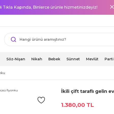
i Tıkla Kapında, Binlerce ürünle hizmetinizdeyiz!
i
Söz-Nişan
Nikah
Bebek
Sünnet
Mevlüt
Part
onku
İkili çift taraflı gelin 
1.380,00 TL