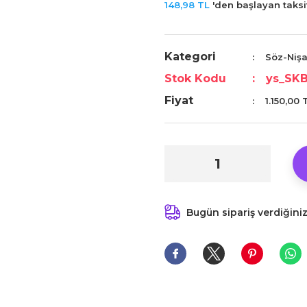
148,98 TL
'den başlayan taksit
Kategori
Söz-Niş
Stok Kodu
ys_SK
Fiyat
1.150,00
Bugün sipariş verdiğini