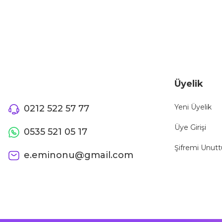
Ürün fiyatı diğer sitelerden daha pahalı.
Bu ürüne benzer farklı alternatifler olmalı.
Üyelik
Yeni Üyelik
0212 522 57 77
Üye Girişi
0535 521 05 17
Şifremi Unut
e.eminonu@gmail.com