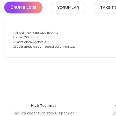
ÜRÜN BILGISI
YORUMLAR
TAKSIT 
İkili gelin evi kapı süsü fiyonku
1 tanesi 150 cm fır
İki adet olarak gelecektir
Çift tarafında da aynı görsel bulunmaktadır
Bu ürünün fiyat bilgisi, resim, ürün açıklamalarında ve diğer ko
Görüş ve önerileriniz için teşekkür ederiz.
Ürün resmi kalitesiz, bozuk veya görüntülenemiyor.
Ürün açıklamasında eksik bilgiler bulunuyor.
Hızlı Teslimat
Ürün bilgilerinde hatalar bulunuyor.
14:00’a kadar tüm stoklu siparişler
25