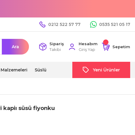
0212 522 57 77
0535 521 05 17
Sipariş
Hesabım
Ara
Sepetim
Takibi
Giriş Yap
i Malzemeleri
Süslü
Yeni Ürünler
evi kapiı süsü fiyonku