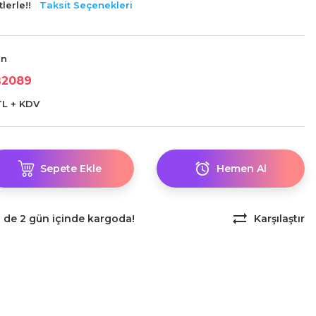
lerle!!
Taksit Seçenekleri
an
B2089
 TL + KDV
Sepete Ekle
Hemen Al
z de 2 gün içinde kargoda!
Karşılaştır