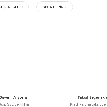
SEÇENEKLERI
ÖNERILERINIZ
nularda yetersiz gördüğünüz noktaları öneri formunu kullanarak tarafımız
Bu ürüne ilk yorumu siz yapın!
Yorum Yaz
Güvenli Alışveriş
Taksit Seçenekle
6bit SSL Sertifikası
Kredi kartına taksit ve