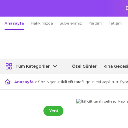
B
Anasayfa
Hakkımızda
Şubelerimiz
Yardım
İletişim
Özel Günler
Kına Geces
Tüm Kategoriler
Anasayfa
Söz-Nişan
İkili çift taraflı gelin evi kapiı süsü fiy
Yeni