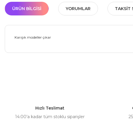
ÜRÜN BILGISI
YORUMLAR
TAKSIT 
Karışık modeller çıkar
Bu ürünün fiyat bilgisi, resim, ürün açıklamalarında ve diğer ko
Görüş ve önerileriniz için teşekkür ederiz.
Ürün resmi kalitesiz, bozuk veya görüntülenemiyor.
Ürün açıklamasında eksik bilgiler bulunuyor.
Hızlı Teslimat
Ürün bilgilerinde hatalar bulunuyor.
14:00’a kadar tüm stoklu siparişler
25
Ürün fiyatı diğer sitelerden daha pahalı.
Bu ürüne benzer farklı alternatifler olmalı.