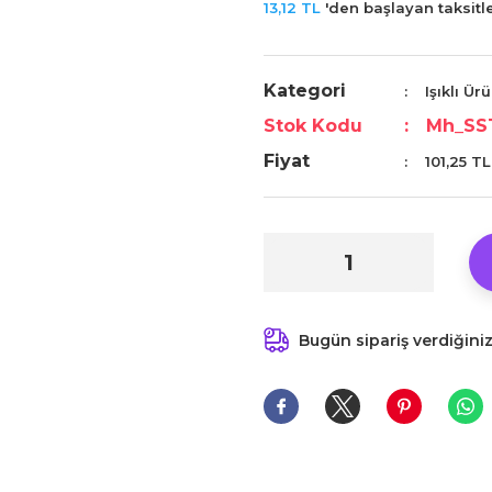
13,12 TL
'den başlayan taksitle
Kategori
Işıklı Ür
Stok Kodu
Mh_SS
Fiyat
101,25 T
Bugün sipariş verdiğini