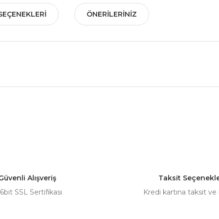
SEÇENEKLERI
ÖNERILERINIZ
nularda yetersiz gördüğünüz noktaları öneri formunu kullanarak tarafımız
Bu ürüne ilk yorumu siz yapın!
Yorum Yaz
Güvenli Alışveriş
Taksit Seçenekle
6bit SSL Sertifikası
Kredi kartına taksit ve