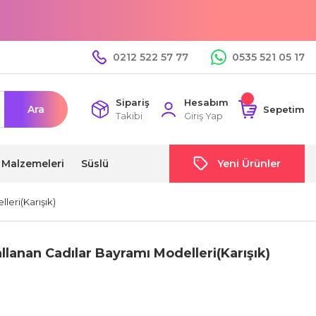
0212 522 57 77
0535 521 05 17
Sipariş
Hesabım
Ara
Sepetim
Takibi
Giriş Yap
i Malzemeleri
Süslü
Yeni Ürünler
leri(Karışık)
allanan Cadılar Bayramı Modelleri(Karışık)