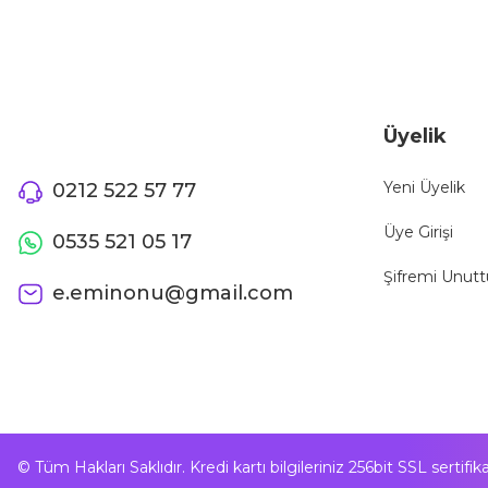
Üyelik
Yeni Üyelik
0212 522 57 77
Üye Girişi
0535 521 05 17
Şifremi Unut
e.eminonu@gmail.com
© Tüm Hakları Saklıdır. Kredi kartı bilgileriniz 256bit SSL sertifi