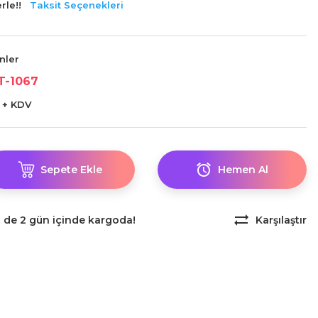
rle!!
Taksit Seçenekleri
ünler
T-1067
L + KDV
Sepete Ekle
Hemen Al
z de 2 gün içinde kargoda!
Karşılaştır