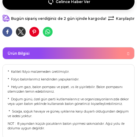
Gelince Haber Ver
kahvesi modelleri (süslü
lığa Veda Parti Malzemeleri
ünler
r Oyunları
ler
nü Taş Baskı Ürünleri
arlık,Notluk
arf Malzemeleri
Bugün sipariş verdiğiniz de 2 gün içinde kargoda!
Karşılaştır
amı Süsleri (Halloween)
ler
akter Maskeleri
 Ürünleri
ükseltici
er
ar Günü
r
meleri
ri
ar Süsleri
malzemeleri
uarları
Ürün Bilgisi
İlk dişim
nler
leri
ünler
* Kaliteli folyo malzemeden üretilmiştir.
* Folyo balonlarımız kendinden yapışkanlıdır.
K VE NİKAH Şekeri SARF
skeler
r
* Helyum gazı, balon pompası ve pipet…vs ile şişirilebilir. Balon pompasını
sitemizden temin edebilirsiniz.
Masa süsleri
* Doğum günü, özel gün parti kutlamalarınız ve organizasyonlarınızda dekor
ünler
er
veya uçan balon şeklinde kullanarak balon görselinizi kişiselleştirebilirsiniz.
* Sıcağa, soğuk havaya ve güneş ışıklarına karşı duyarlı olduğundan değişim
ri
ve iadesi yoktur.
 ürünler
NOT : 8 yaşından küçük çocukların balon şişirmesi sakıncalıdır. Ağız yolu ile
emeleri
doluma uygun değildir.
rünler